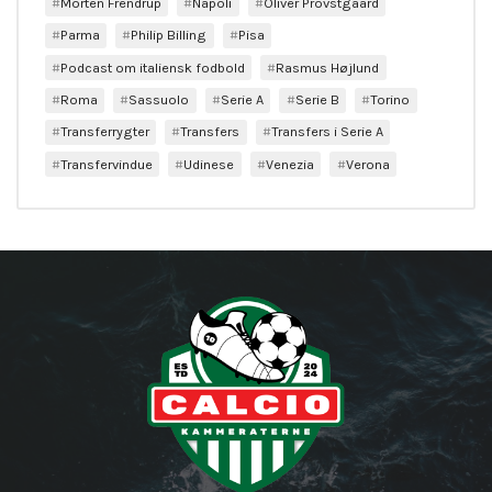
Morten Frendrup
Napoli
Oliver Provstgaard
Parma
Philip Billing
Pisa
Podcast om italiensk fodbold
Rasmus Højlund
Roma
Sassuolo
Serie A
Serie B
Torino
Transferrygter
Transfers
Transfers i Serie A
Transfervindue
Udinese
Venezia
Verona