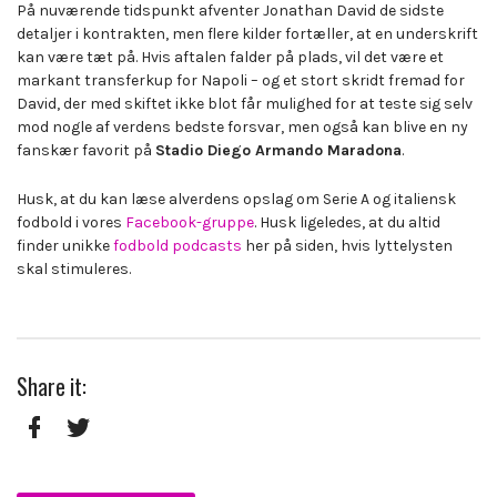
På nuværende tidspunkt afventer Jonathan David de sidste
detaljer i kontrakten, men flere kilder fortæller, at en underskrift
kan være tæt på. Hvis aftalen falder på plads, vil det være et
markant transferkup for Napoli – og et stort skridt fremad for
David, der med skiftet ikke blot får mulighed for at teste sig selv
mod nogle af verdens bedste forsvar, men også kan blive en ny
fanskær favorit på
Stadio Diego Armando Maradona
.
Husk, at du kan læse alverdens opslag om Serie A og italiensk
fodbold i vores
Facebook-gruppe
. Husk ligeledes, at du altid
finder unikke
fodbold podcasts
her på siden, hvis lyttelysten
skal stimuleres.
Share it:
Facebook
Twitter