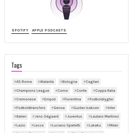
SPOTIFY
APPLE PODCASTS
Tags
AS Roma
Atalanta
Bologna
Cagliari
Champions League
Como
Conte
Coppa Italia
Cremonese
Empoli
Fiorentina
Fodboldrygter
Fodboldtransfers
Genoa
Gustav Isaksen
Inter
Italien
Jens Odgaard
Juventus
Lautaro Martinez
Lazio
Lecce
Luciano Spalletti
Lukaku
Milan