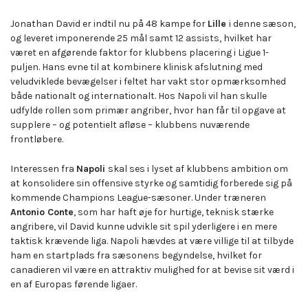
Jonathan David er indtil nu på 48 kampe for
Lille
i denne sæson,
og leveret imponerende 25 mål samt 12 assists, hvilket har
været en afgørende faktor for klubbens placering i Ligue 1-
puljen. Hans evne til at kombinere klinisk afslutning med
veludviklede bevægelser i feltet har vakt stor opmærksomhed
både nationalt og internationalt. Hos Napoli vil han skulle
udfylde rollen som primær angriber, hvor han får til opgave at
supplere – og potentielt afløse – klubbens nuværende
frontløbere.
Interessen fra
Napoli
skal ses i lyset af klubbens ambition om
at konsolidere sin offensive styrke og samtidig forberede sig på
kommende Champions League-sæsoner. Under træneren
Antonio Conte
, som har haft øje for hurtige, teknisk stærke
angribere, vil David kunne udvikle sit spil yderligere i en mere
taktisk krævende liga. Napoli hævdes at være villige til at tilbyde
ham en startplads fra sæsonens begyndelse, hvilket for
canadieren vil være en attraktiv mulighed for at bevise sit værd i
en af Europas førende ligaer.