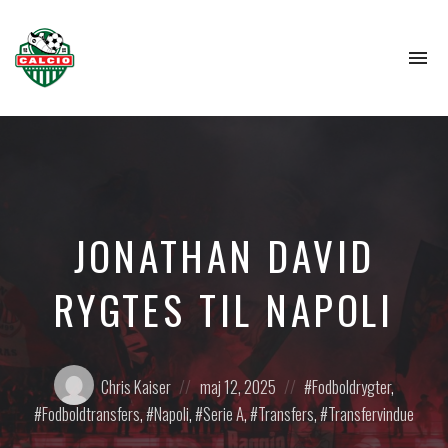
To
na
JONATHAN DAVID
RYGTES TIL NAPOLI
Posted
Posted
Posted
Chris Kaiser
maj 12, 2025
Fodboldrygter
,
by:
on
in:
Fodboldtransfers
,
Napoli
,
Serie A
,
Transfers
,
Transfervindue