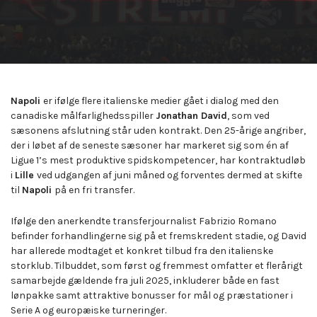
Napoli
er ifølge flere italienske medier gået i dialog med den
canadiske målfarlighedsspiller
Jonathan David
, som ved
sæsonens afslutning står uden kontrakt. Den 25-årige angriber,
der i løbet af de seneste sæsoner har markeret sig som én af
Ligue 1’s mest produktive spidskompetencer, har kontraktudløb
i
Lille
ved udgangen af juni måned og forventes dermed at skifte
til
Napoli
på en fri transfer.
Ifølge den anerkendte transferjournalist Fabrizio Romano
befinder forhandlingerne sig på et fremskredent stadie, og David
har allerede modtaget et konkret tilbud fra den italienske
storklub. Tilbuddet, som først og fremmest omfatter et flerårigt
samarbejde gældende fra juli 2025, inkluderer både en fast
lønpakke samt attraktive bonusser for mål og præstationer i
Serie A og europæiske turneringer.