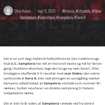
Posted
Posted
Posted
Chris Kaiser
maj 13, 2025
Brescia
,
Cittadella
,
Oliver
by:
on
in:
Christensen
,
Salernitana
,
Sampdoria
,
Serie B
Det er en sort dag i italiensk fodboldhistorie. Den traditionsrige
klub
U.C. Sampdoria
har lidt en historisk fiasko og må for første
gang i klubbens eksistens tage den tunge vej ned i Serie C. Efter
tirsdagens skuffende 0-0-resultat mod
Juve Stabia
i den sidste
spillerunde af
Serie B
, blev nedrykningen en uundgåelig realitet.
Kampens udfald betød, at
Sampdoria
sluttede som nummer 18 i
rækken, hvilket resulterer i en direkte nedrykning til Italiens
tredjebedste række.
Det er blot to år siden, at
Sampdoria
rykkede ned fra Serie A