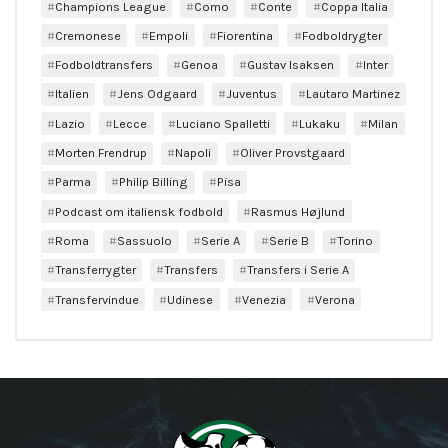
Champions League
Como
Conte
Coppa Italia
Cremonese
Empoli
Fiorentina
Fodboldrygter
Fodboldtransfers
Genoa
Gustav Isaksen
Inter
Italien
Jens Odgaard
Juventus
Lautaro Martinez
Lazio
Lecce
Luciano Spalletti
Lukaku
Milan
Morten Frendrup
Napoli
Oliver Provstgaard
Parma
Philip Billing
Pisa
Podcast om italiensk fodbold
Rasmus Højlund
Roma
Sassuolo
Serie A
Serie B
Torino
Transferrygter
Transfers
Transfers i Serie A
Transfervindue
Udinese
Venezia
Verona