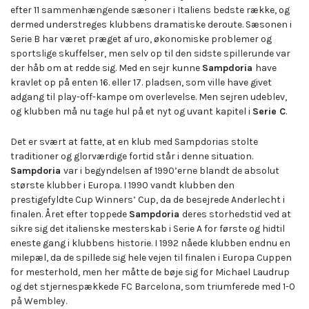
efter 11 sammenhængende sæsoner i Italiens bedste række, og
dermed understreges klubbens dramatiske deroute. Sæsonen i
Serie B har været præget af uro, økonomiske problemer og
sportslige skuffelser, men selv op til den sidste spillerunde var
der håb om at redde sig. Med en sejr kunne
Sampdoria
have
kravlet op på enten 16. eller 17. pladsen, som ville have givet
adgang til play-off-kampe om overlevelse. Men sejren udeblev,
og klubben må nu tage hul på et nyt og uvant kapitel i
Serie C
.
Det er svært at fatte, at en klub med Sampdorias stolte
traditioner og glorværdige fortid står i denne situation.
Sampdoria
var i begyndelsen af 1990’erne blandt de absolut
største klubber i Europa. I 1990 vandt klubben den
prestigefyldte Cup Winners’ Cup, da de besejrede Anderlecht i
finalen. Året efter toppede
Sampdoria
deres storhedstid ved at
sikre sig det italienske mesterskab i Serie A for første og hidtil
eneste gang i klubbens historie. I 1992 nåede klubben endnu en
milepæl, da de spillede sig hele vejen til finalen i Europa Cuppen
for mesterhold, men her måtte de bøje sig for Michael Laudrup
og det stjernespækkede FC Barcelona, som triumferede med 1-0
på Wembley.