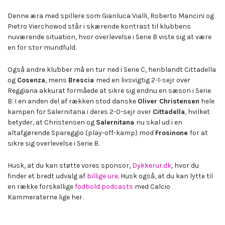
Denne æra med spillere som Gianluca Vialli, Roberto Mancini og
Pietro Vierchowod står i skærende kontrast til klubbens
nuværende situation, hvor overlevelse i Serie B viste sig at være
en for stor mundfuld.
Også andre klubber må en tur ned i Serie C, heriblandt Cittadella
og
Cosenza
, mens
Brescia
med en livsvigtig 2-1-sejr over
Reggiana akkurat formåede at sikre sig endnu en sæson i Serie
B. I en anden del af rækken stod danske
Oliver Christensen
hele
kampen for Salernitana i deres 2-0-sejr over
Cittadella
, hvilket
betyder, at Christensen og
Salernitana
nu skal ud i en
altafgørende Spareggio (play-off-kamp) mod
Frosinone
for at
sikre sig overlevelse i Serie B.
Husk, at du kan støtte vores sponsor,
Dykkerur.dk
, hvor du
finder et bredt udvalg af
billige ure
. Husk også, at du kan lytte til
en række forskellige
fodbold podcasts
med Calcio
Kammeraterne lige her.