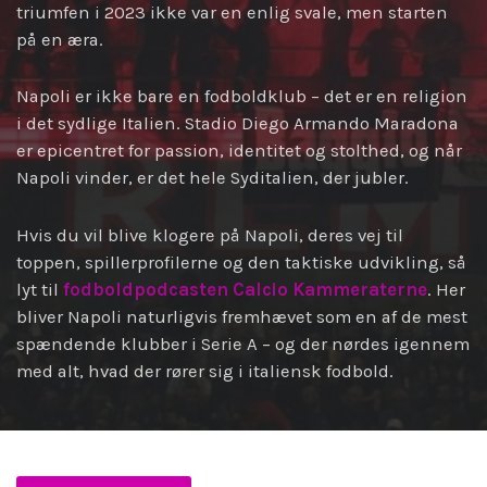
triumfen i 2023 ikke var en enlig svale, men starten
på en æra.
Napoli er ikke bare en fodboldklub – det er en religion
i det sydlige Italien. Stadio Diego Armando Maradona
er epicentret for passion, identitet og stolthed, og når
Napoli vinder, er det hele Syditalien, der jubler.
Hvis du vil blive klogere på Napoli, deres vej til
toppen, spillerprofilerne og den taktiske udvikling, så
lyt til
fodboldpodcasten Calcio Kammeraterne
. Her
bliver Napoli naturligvis fremhævet som en af de mest
spændende klubber i Serie A – og der nørdes igennem
med alt, hvad der rører sig i italiensk fodbold.