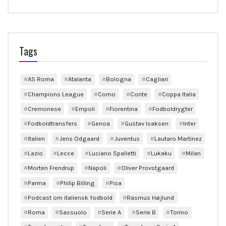
Tags
AS Roma
Atalanta
Bologna
Cagliari
Champions League
Como
Conte
Coppa Italia
Cremonese
Empoli
Fiorentina
Fodboldrygter
Fodboldtransfers
Genoa
Gustav Isaksen
Inter
Italien
Jens Odgaard
Juventus
Lautaro Martinez
Lazio
Lecce
Luciano Spalletti
Lukaku
Milan
Morten Frendrup
Napoli
Oliver Provstgaard
Parma
Philip Billing
Pisa
Podcast om italiensk fodbold
Rasmus Højlund
Roma
Sassuolo
Serie A
Serie B
Torino