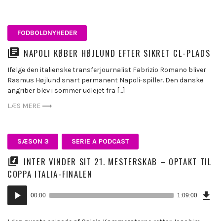
FODBOLDNYHEDER
NAPOLI KØBER HØJLUND EFTER SIKRET CL-PLADS
Ifølge den italienske transferjournalist Fabrizio Romano bliver
Rasmus Højlund snart permanent Napoli-spiller. Den danske
angriber blev i sommer udlejet fra […]
LÆS MERE
SÆSON 3
SERIE A PODCAST
INTER VINDER SIT 21. MESTERSKAB – OPTAKT TIL
COPPA ITALIA-FINALEN
Dow
Lydafspiller
Epi
00:00
1:09:00
(16
KB)