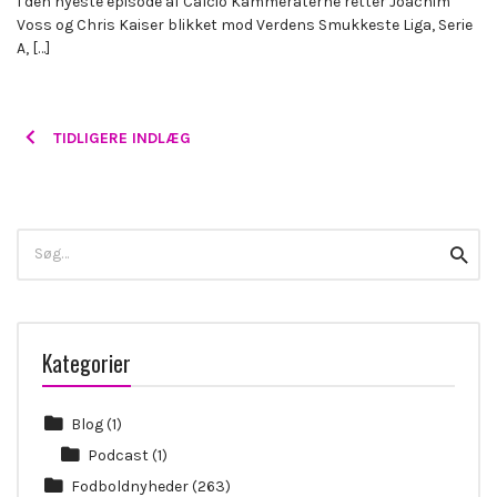
I den nyeste episode af Calcio Kammeraterne retter Joachim
Voss og Chris Kaiser blikket mod Verdens Smukkeste Liga, Serie
A, […]
Posts
TIDLIGERE INDLÆG
navigation
Search
Searc
for:
Kategorier
Blog
(1)
Podcast
(1)
Fodboldnyheder
(263)