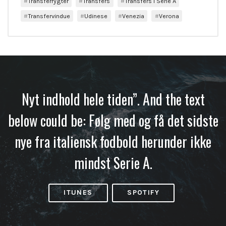
Transferrygter
Transfers
Transfers i Serie A
Transfervindue
Udinese
Venezia
Verona
Nyt indhold hele tiden”. And the text
below could be: Følg med og få det sidste
nye fra italiensk fodbold herunder ikke
mindst Serie A.
ITUNES
SPOTIFY