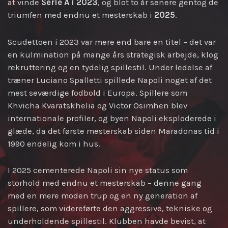
at vinde
Serie A i 2023
, og blot to år senere gentog de
triumfen med endnu et mesterskab i
2025
.
Scudettoen i 2023 var mere end bare en titel – det var
en kulmination på mange års strategisk arbejde, klog
rekruttering og en tydelig spillestil. Under ledelse af
træner Luciano Spalletti spillede Napoli noget af det
mest seværdige fodbold i Europa. Spillere som
Khvicha Kvaratskhelia og Victor Osimhen blev
internationale profiler, og byen Napoli eksploderede i
glæde, da det første mesterskab siden Maradonas tid i
1990 endelig kom i hus.
I 2025 cementerede Napoli sin nye status som
storhold med endnu et mesterskab – denne gang
med en mere moden trup og en ny generation af
spillere, som videreførte den aggressive, tekniske og
underholdende spillestil. Klubben havde bevist, at