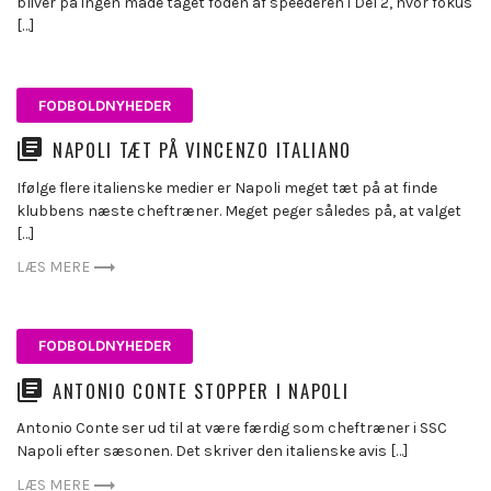
bliver på ingen måde taget foden af speederen i Del 2, hvor fokus
[…]
FODBOLDNYHEDER
NAPOLI TÆT PÅ VINCENZO ITALIANO
Ifølge flere italienske medier er Napoli meget tæt på at finde
klubbens næste cheftræner. Meget peger således på, at valget
[…]
LÆS MERE
FODBOLDNYHEDER
ANTONIO CONTE STOPPER I NAPOLI
Antonio Conte ser ud til at være færdig som cheftræner i SSC
Napoli efter sæsonen. Det skriver den italienske avis […]
LÆS MERE