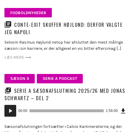
FODBOLDNYHEDER
CONTE-EXIT SKUFFER HØJLUND: DERFOR VALGTE
JEG NAPOLI
Selvom Rasmus Højlund netop har afsluttet den mest målrige
sæson i sin karriere, er der alligevel en vis bitter eftersmag […]
LÆS MERE
SÆSON 3
SERIE A PODCAST
SERIE A SÆSONAFSLUTNING 2025/26 MED JONAS
SCHWARTZ – DEL 2
Dow
Lydafspiller
Epi
00:00
1:56:00
(27
KB)
Sæsonafslutningen fortsætter i Calcio Kammeraterne, og der