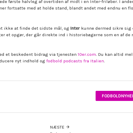
e første halvleg af overtiden af midt i en Inter-friløber. I ande
r fortsatte med at holde stand, blandt andet med endnu en flo
t ikke at finde det sidste mål, og
Inter
kunne dermed sikre sig 
ter et opgør, der går direkte ind i historiebøgerne som en af de
d et beskedent bidrag via tjenesten
10er.com
. Du kan altid mel
oducere nyt indhold og
fodbold podcasts fra Italien
.
FODBOLDNYHE
NÆSTE