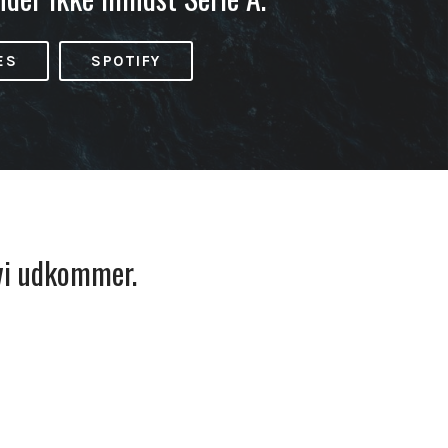
ES
SPOTIFY
 vi udkommer.