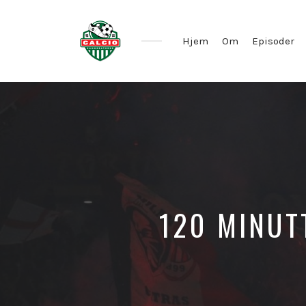
Hjem
Om
Episoder
120 MINUT