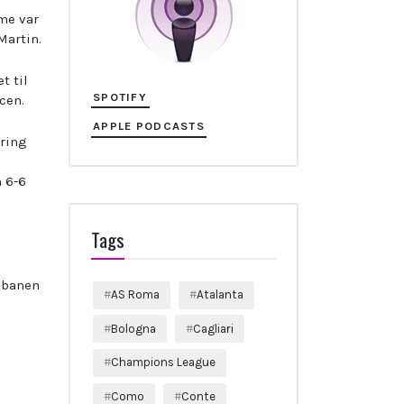
me var
Martin.
t til
SPOTIFY
cen.
APPLE PODCASTS
oring
n 6-6
Tags
å banen
AS Roma
Atalanta
Bologna
Cagliari
Champions League
Como
Conte