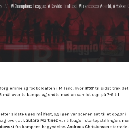
Posted
5
Champions League
,
Davide Frattesi
,
Francesco Acerbi
,
Hakan C
in:
uforglemmelig fodboldaften i Milano, hvor
Inter
til sidst trak det
13 mål over to kampe og endte med en samlet sejr på 7-6 til
efter sidste uges målfest, og igen var scenen sat til et opgør i
sig over, at
Lautaro Martinez
var tilbage i startopstillingen, me
ndowski
fra kampens begyndelse.
Andreas Christensen
startede