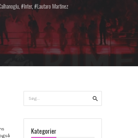
alhanoglu
,
Inter
,
Lautaro Martinez
Search
Search
for:
Kategorier
ns
 også