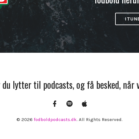
ITUN
r du lytter til podcasts, og få besked, når
Facebook
Spotify
Apple
Podcasts
© 2026
fodboldpodcasts.dk
. All Rights Reserved.