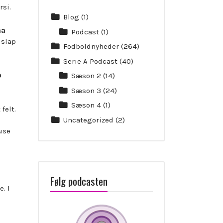
si.
Blog
(1)
na
Podcast
(1)
 slap
Fodboldnyheder
(264)
Serie A Podcast
(40)
o
Sæson 2
(14)
Sæson 3
(24)
Sæson 4
(1)
felt.
Uncategorized
(2)
ause
Følg podcasten
. I