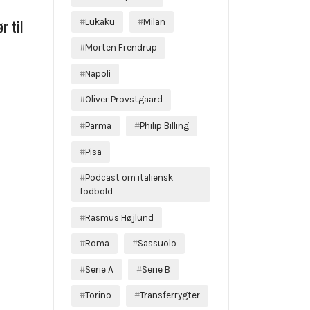
r til
Lukaku
Milan
Morten Frendrup
Napoli
Oliver Provstgaard
Parma
Philip Billing
Pisa
Podcast om italiensk
fodbold
Rasmus Højlund
Roma
Sassuolo
Serie A
Serie B
Torino
Transferrygter