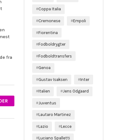
n
t
Coppa Italia
Cremonese
Empoli
en
Fiorentina
 mest
Fodboldrygter
Fodboldtransfers
de fra
Genoa
Gustav Isaksen
Inter
Italien
Jens Odgaard
DER
Juventus
Lautaro Martinez
Lazio
Lecce
Luciano Spalletti