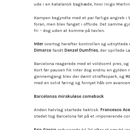
ude i en katalansk bagkæde, hvor Inigo Martin
Kampen begyndte med et par farlige angreb i 
foran, men blev fanget i offside. Det samme g
fri – dog uden at komme på tavlen.
Inter
overtog herefter kontrollen og udnyttede e
Dimarco
fandt
Denzel Dumfries
, der spillede La
Barcelona reagerede med et voldsomt pres, og
Kort før pausen fik Inter dog endnu en gylden
gennemgang blev der dømt straffespark, og
H
med en solid føring og fornyet håb om avance
Barcelonas mirakuløse comeback
Anden halvleg startede hektisk.
Francesco Ace
stedet tog Barcelona fat på et imponerende c
Eric Garcia
reducerede til 2-1 efter et smukt i