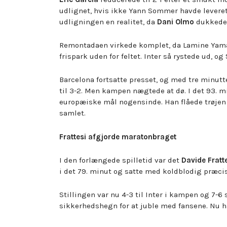
udlignet, hvis ikke Yann Sommer havde leveret
udligningen en realitet, da
Dani Olmo
dukkede o
Remontadaen virkede komplet, da Lamine Yamal 
frispark uden for feltet. Inter så rystede ud, o
Barcelona fortsatte presset, og med tre minutt
til 3-2. Men kampen nægtede at dø. I det 93.
europæiske mål nogensinde. Han flåede trøjen a
samlet.
Frattesi afgjorde maratonbraget
I den forlængede spilletid var det
Davide Fratt
i det 79. minut og satte med koldblodig præcisi
Stillingen var nu 4-3 til Inter i kampen og 7-
sikkerhedshegn for at juble med fansene. Nu h