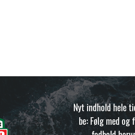
Nyt indhold hele t
be: Følg med og f
fodbold heru