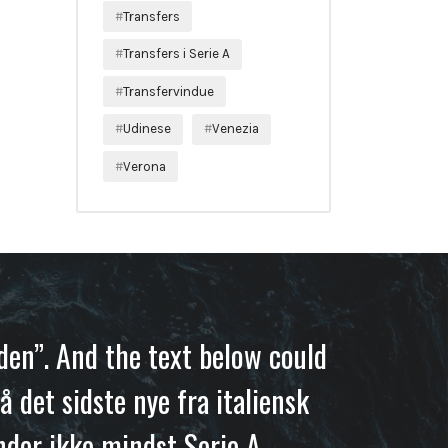
Transfers
Transfers i Serie A
Transfervindue
Udinese
Venezia
Verona
iden”. And the text below could
å det sidste nye fra italiensk
nder ikke mindst Serie A.