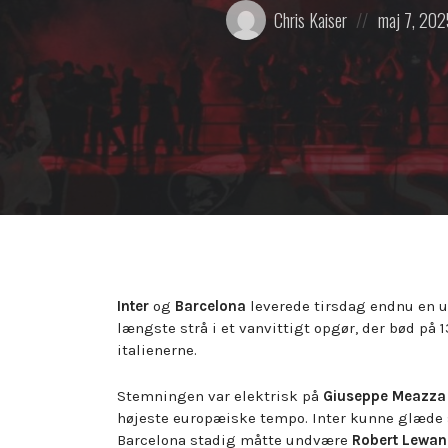
Posted
Posted
Chris Kaiser
maj 7, 202
by:
on
Inter
og
Barcelona
leverede tirsdag endnu en 
længste strå i et vanvittigt opgør, der bød på 
italienerne.
Stemningen var elektrisk på
Giuseppe Meazza
højeste europæiske tempo. Inter kunne glæde 
Barcelona stadig måtte undvære
Robert Lewa