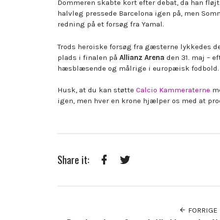
Dommeren skabte kort efter debat, da han fløjted
halvleg pressede Barcelona igen på, men Somme
redning på et forsøg fra Yamal.
Trods heroiske forsøg fra gæsterne lykkedes de
plads i finalen på
Allianz Arena
den 31. maj – ef
hæsblæsende og målrige i europæisk fodbold.
Husk, at du kan støtte
Calcio Kammeraterne
me
igen, men hver en krone hjælper os med at pr
Share it:
Facebook
Twitter
FORRIGE