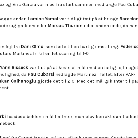
ez og Eric Garcia var med fra start sammen med unge Pau Cubar
begge ender.
Lamine Yamal
var tidligt tæt på at bringe
Barcelo
jorde sig gældende for
Marcus Thuram
i den anden ende, da han
n fejl fra
Dani Olmo
, som førte til en hurtig omstilling.
Federic
utaro Martinez fri til en let scoring til 1-0.
Yann Bisseck
var tæt på at koste et mål med en farlig fejl i eget 
 mulighed, da
Pau Cubarsi
nedlagde Martinez i feltet. Efter VAR-
akan Calhanoglu
gjorde det til 2-0. Med det mål gik Inter til p
ment.
rbi
headede bolden i mål for Inter, men blev korrekt dømt offside
omeback.
ndlæg fra Gerard Martin, og kort efter kunne samme Garcia have