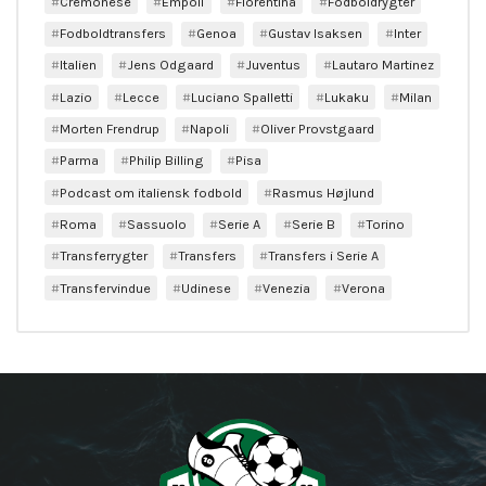
Cremonese
Empoli
Fiorentina
Fodboldrygter
Fodboldtransfers
Genoa
Gustav Isaksen
Inter
Italien
Jens Odgaard
Juventus
Lautaro Martinez
Lazio
Lecce
Luciano Spalletti
Lukaku
Milan
Morten Frendrup
Napoli
Oliver Provstgaard
Parma
Philip Billing
Pisa
Podcast om italiensk fodbold
Rasmus Højlund
Roma
Sassuolo
Serie A
Serie B
Torino
Transferrygter
Transfers
Transfers i Serie A
Transfervindue
Udinese
Venezia
Verona