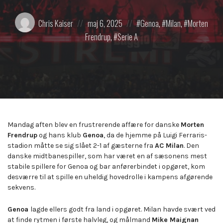
Posted
Posted
Posted
Chris Kaiser
maj 6, 2025
Genoa
,
Milan
,
Morten
by:
on
in:
Frendrup
,
Serie A
Mandag aften blev en frustrerende affære for danske
Morten
Frendrup
og hans klub
Genoa
, da de hjemme på Luigi Ferraris-
stadion måtte se sig slået 2-1 af gæsterne fra
AC Milan
. Den
danske midtbanespiller, som har været en af sæsonens mest
stabile spillere for Genoa og bar anførerbindet i opgøret, kom
desværre til at spille en uheldig hovedrolle i kampens afgørende
sekvens.
Genoa
lagde ellers godt fra land i opgøret. Milan havde svært ved
at finde rytmen i første halvleg, og målmand
Mike Maignan