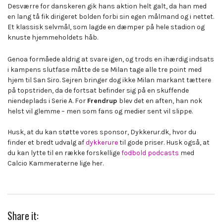
Desværre for danskeren gik hans aktion helt galt, da han med
en lang tå fik dirigeret bolden forbi sin egen målmand og i nettet.
Et klassisk selvmål, som lagde en dæmper på hele stadion og
knuste hjemmeholdets håb.
Genoa formåede aldrig at svare igen, og trods en ihærdig indsats
i kampens slutfase måtte de se Milan tage alle tre point med
hjem til San Siro. Sejren bringer dog ikke Milan markant tættere
på topstriden, da de fortsat befinder sig på en skuffende
niendeplads i Serie A. For
Frendrup
blev det en aften, han nok
helst vil glemme – men som fans og medier sent vil slippe.
Husk, at du kan støtte vores sponsor, Dykkerur.dk, hvor du
finder et bredt udvalg af
dykkerure
til gode priser. Husk også, at
du kan lytte til en række forskellige
fodbold podcasts
med
Calcio Kammeraterne lige her.
Share it: