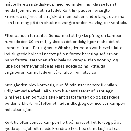
måtte flere gange diske op med redninger i høj klasse for at
holde hjemmeholdet fra fadet. Kort før pausen forsøgte
Frendrup sig med et langskud, men bolden endte langt over mål
– en forsmag på den skæbnesvangre anden halvleg, der ventede.
Efter pausen fortsatte
Genoa
med at trykke på, og da kampen
rundede den 60. minut, lykkedes det endelig hjemmeholdet at
komme i front. Portugisiske
Vitinha
, der netop var blevet skiftet
ind, flugtede bolden i nettet på sin første berøring. Målet var
hans første i sæsonen efter hele 24 kampe uden scoring, og
jubelscenerne var både følelsesladede og højlydte, da
angriberen kunne lade en tåre falde i ren lettelse.
Men glæden blev kortvarig. Kun få minutter senere fik Milan
udlignet ved
Rafael Leão
, som blev assisteret af
Santiago
Giménez
. Den portugisiske kant satte farten op og sparkede
bolden sikkert i mål efter et fladt indlæg, og dermed var kampen
helt åben igen.
Kort tid efter vendte kampen helt på hovedet. I et forsøg på at
rydde op i eget felt nåede Frendrup først på et indlæg fra Leão.