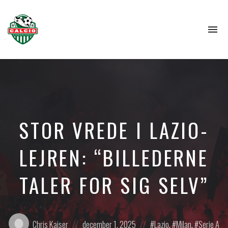
To
na
STOR VREDE I LAZIO-
LEJREN: “BILLEDERNE
TALER FOR SIG SELV”
Posted
Posted
Posted
Chris Kaiser
december 1, 2025
Lazio
,
Milan
,
Serie A