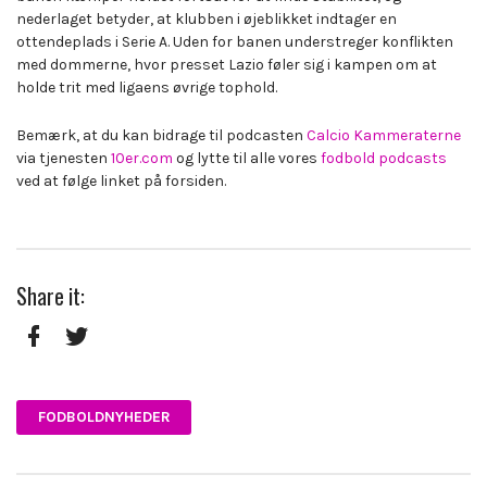
nederlaget betyder, at klubben i øjeblikket indtager en
ottendeplads i Serie A. Uden for banen understreger konflikten
med dommerne, hvor presset Lazio føler sig i kampen om at
holde trit med ligaens øvrige tophold.
Bemærk, at du kan bidrage til podcasten
Calcio Kammeraterne
via tjenesten
10er.com
og lytte til alle vores
fodbold podcasts
ved at følge linket på forsiden.
Share it:
Facebook
Twitter
FODBOLDNYHEDER