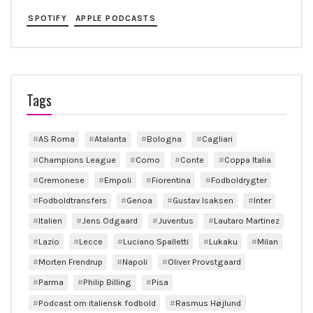
SPOTIFY
APPLE PODCASTS
Tags
AS Roma
Atalanta
Bologna
Cagliari
Champions League
Como
Conte
Coppa Italia
Cremonese
Empoli
Fiorentina
Fodboldrygter
Fodboldtransfers
Genoa
Gustav Isaksen
Inter
Italien
Jens Odgaard
Juventus
Lautaro Martinez
Lazio
Lecce
Luciano Spalletti
Lukaku
Milan
Morten Frendrup
Napoli
Oliver Provstgaard
Parma
Philip Billing
Pisa
Podcast om italiensk fodbold
Rasmus Højlund