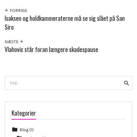
FORRIGE
Isaksen og holdkammeraterne må se sig slået på San
Siro
NÆSTE
Vlahovic står foran længere skadespause
Search
Searc
for:
Kategorier
Blog
(1)