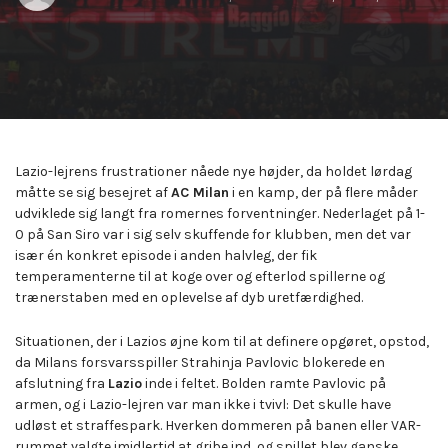
by:
on
in:
Lazio-lejrens frustrationer nåede nye højder, da holdet lørdag
måtte se sig besejret af
AC Milan
i en kamp, der på flere måder
udviklede sig langt fra romernes forventninger. Nederlaget på 1-
0 på San Siro var i sig selv skuffende for klubben, men det var
især én konkret episode i anden halvleg, der fik
temperamenterne til at koge over og efterlod spillerne og
trænerstaben med en oplevelse af dyb uretfærdighed.
Situationen, der i Lazios øjne kom til at definere opgøret, opstod,
da Milans forsvarsspiller Strahinja Pavlovic blokerede en
afslutning fra
Lazio
inde i feltet. Bolden ramte Pavlovic på
armen, og i Lazio-lejren var man ikke i tvivl: Det skulle have
udløst et straffespark. Hverken dommeren på banen eller VAR-
rummet valgte imidlertid at gribe ind, og spillet blev ganske