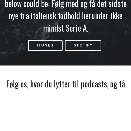
below could be: Følg med og få det sidste
nye fra italiensk fodbold herunder ikke
mindst Serie A.
ITUNES
SPOTIFY
Følg os, hvor du lytter til podcasts, og få
besked, når vi udkommer.
Facebook
Spotify
Apple
Podcasts
© 2026
fodboldpodcasts.dk
. All Rights Reserved.