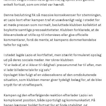
enkelt fortsat, som om intet var hændt.
Denne beslutning fik så massive konsekvenser for stemningen,
at Lazio kort efter kampen traf et usædvanligt valg. I stedet for
at møde pressen som normalt, besluttede klubben kollektivt at
boykotte samtlige presseaktiviteter. Klubben forklarede, at de
ikke ønskede at stille op til interviews eller give officielle
kommentarer, fordi de mente, at kampens dommerkendelse
talte for sig selv.
I stedet lagde Lazio et kortfattet, men stærkt formuleret opslag
ud på deres sociale medier. Her skrev klubben:
“Vi er kede af, at vi ikke er til rådighed i presserummet her til aften, men
vi lader billederne tale for sig selv.”
Opslaget blev fulgt af en videosekvens af den omdiskuterede
situation, som klubben mener giver tydeligt belæg for, at de blev
snydt for et straffespark.
Kampen og den efterfølgende reaktion efterlader Lazio i en
kompliceret position, både sportsligt og kommunikativt. På
banen kæmper holdet fortsat for at finde stabilitet, og