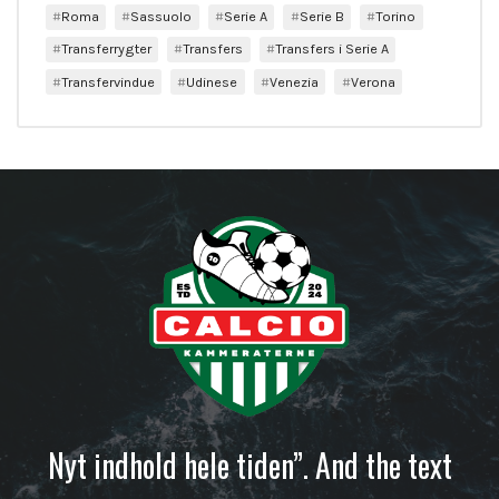
Roma
Sassuolo
Serie A
Serie B
Torino
Transferrygter
Transfers
Transfers i Serie A
Transfervindue
Udinese
Venezia
Verona
Nyt indhold hele tiden”. And the text