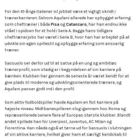
For den 41-årige italiener vil jobbet være et vigtigt skridt i
trænerkarrieren. Selvom Aquilani allerede har opbygget erfaring
som cheftræner i både
Pisa
og
Catanzaro
, har han endnu ikke
stået i spidsen for et hold i Serie A. Begge hans tidligere
cheftrænerjobs har været i Serie B, hvor han har arbejdet på at
udvikle sin egen spillestil og opbygge erfaring som ansvarlig
træner.
Sassuolo ser derfor ud til at satse på en ung og ambitiøs
trænerprofil, som stadig er i begyndelsen af sin karriere på
bænken. Klubben har gennem de seneste år været kendt for at
give plads til moderne og udviklingsorienterede trænere, og
Aquilani passer godt ind i den profil.
Som aktiv fodboldspiller havde Aquilani en flot karriere på
højeste niveau. Midtbanespilleren slog igennem hos Roma og
repræsenterede senere flere af Europas største klubber. Blandt
andet spillede han for Liverpool, Juventus, AC Milan og
Fiorentina. Han nåede også at tørne ud for Sassuolo i slutningen
af sin aktive karriere, hvilket giver ham et særligt kendskab til