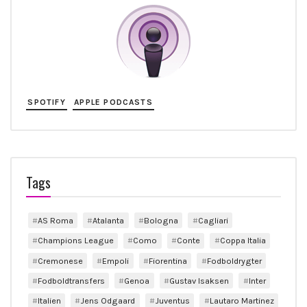
SPOTIFY
APPLE PODCASTS
Tags
AS Roma
Atalanta
Bologna
Cagliari
Champions League
Como
Conte
Coppa Italia
Cremonese
Empoli
Fiorentina
Fodboldrygter
Fodboldtransfers
Genoa
Gustav Isaksen
Inter
Italien
Jens Odgaard
Juventus
Lautaro Martinez