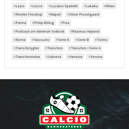
Lazio
Lecce
Luciano Spalletti
Lukaku
Milan
Morten Frendrup
Napoli
Oliver Provstgaard
Parma
Philip Billing
Pisa
Podcast om italiensk fodbold
Rasmus Højlund
Roma
Sassuolo
Serie A
Serie B
Torino
Transferrygter
Transfers
Transfers i Serie A
Transfervindue
Udinese
Venezia
Verona