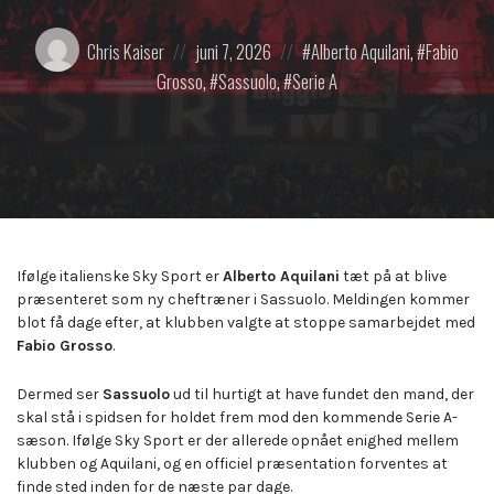
Posted
Posted
Posted
Chris Kaiser
juni 7, 2026
Alberto Aquilani
,
Fabio
by:
on
in:
Grosso
,
Sassuolo
,
Serie A
Ifølge italienske Sky Sport er
Alberto Aquilani
tæt på at blive
præsenteret som ny cheftræner i Sassuolo. Meldingen kommer
blot få dage efter, at klubben valgte at stoppe samarbejdet med
Fabio Grosso
.
Dermed ser
Sassuolo
ud til hurtigt at have fundet den mand, der
skal stå i spidsen for holdet frem mod den kommende Serie A-
sæson. Ifølge Sky Sport er der allerede opnået enighed mellem
klubben og Aquilani, og en officiel præsentation forventes at
finde sted inden for de næste par dage.