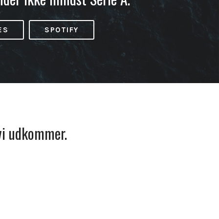
ES
SPOTIFY
 vi udkommer.