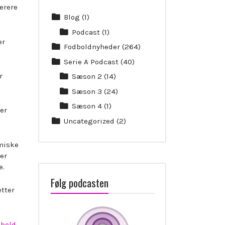
perere
Blog
(1)
Podcast
(1)
er
Fodboldnyheder
(264)
Serie A Podcast
(40)
r
Sæson 2
(14)
Sæson 3
(24)
Sæson 4
(1)
er
Uncategorized
(2)
omiske
ler
e.
Følg podcasten
ætter
dbold