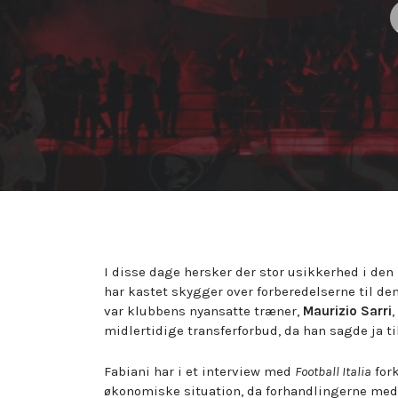
P
b
I disse dage hersker der stor usikkerhed i de
har kastet skygger over forberedelserne til d
var klubbens nyansatte træner,
Maurizio Sarri
midlertidige transferforbud, da han sagde ja ti
Fabiani har i et interview med
Football Italia
fork
økonomiske situation, da forhandlingerne me