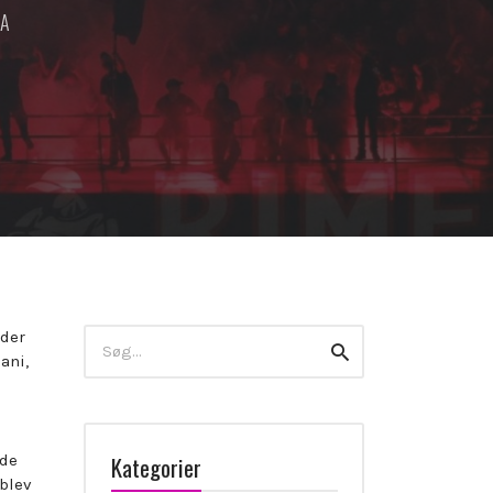
 A
Search
eder
Search
for:
ani,
Kategorier
ede
 blev