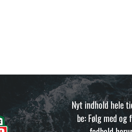
Nyt indhold hele t
be: Følg med og f
fodbold heru