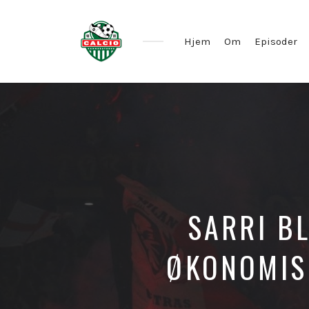
Hjem
Om
Episoder
SARRI B
ØKONOMIS