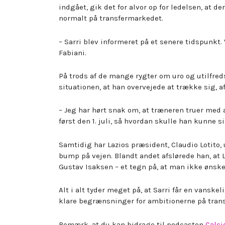
indgået, gik det for alvor op for ledelsen, at d
normalt på transfermarkedet.
– Sarri blev informeret på et senere tidspunkt. V
Fabiani.
På trods af de mange rygter om uro og utilfreds
situationen, at han overvejede at trække sig, a
– Jeg har hørt snak om, at træneren truer med a
først den 1. juli, så hvordan skulle han kunne si
Samtidig har Lazios præsident, Claudio Lotito,
bump på vejen. Blandt andet afslørede han, at La
Gustav Isaksen – et tegn på, at man ikke ønsker
Alt i alt tyder meget på, at Sarri får en vanskel
klare begrænsninger for ambitionerne på tran
Bemærk, at du kan bidrage til podcasten
Calc