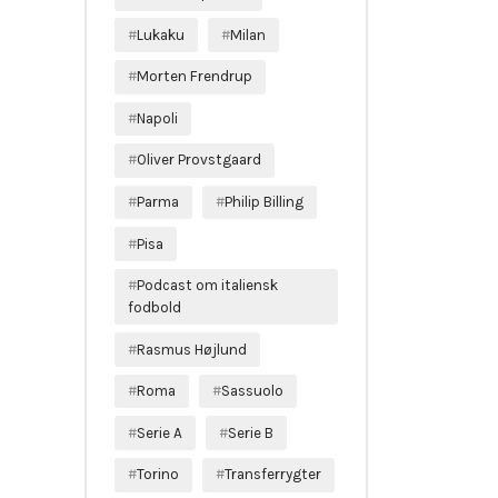
Lukaku
Milan
Morten Frendrup
Napoli
Oliver Provstgaard
Parma
Philip Billing
Pisa
Podcast om italiensk
fodbold
Rasmus Højlund
Roma
Sassuolo
Serie A
Serie B
Torino
Transferrygter