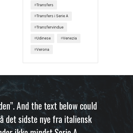
Transfers
Transfers i Serie A
Transfervindue
Udinese
Venezia
Verona
iden”. And the text below could
å det sidste nye fra italiensk
nder ikke mindst Serie A.