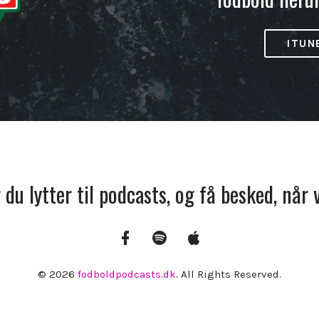
ITUN
r du lytter til podcasts, og få besked, når
Facebook
Spotify
Apple
Podcasts
© 2026
fodboldpodcasts.dk
. All Rights Reserved.