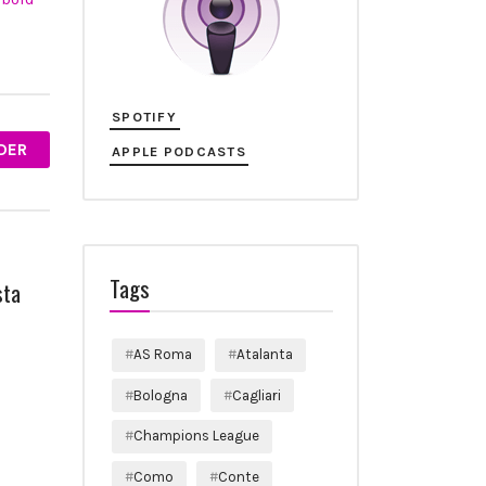
SPOTIFY
DER
APPLE PODCASTS
Tags
sta
AS Roma
Atalanta
Bologna
Cagliari
Champions League
Como
Conte