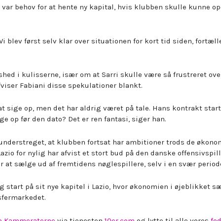
er var behov for at hente ny kapital, hvis klubben skulle kunne o
i blev først selv klar over situationen for kort tid siden, fortæll
hed i kulisserne, især om at Sarri skulle være så frustreret ove
fviser Fabiani disse spekulationer blankt.
t sige op, men det har aldrig været på tale. Hans kontrakt start
ge op før den dato? Det er ren fantasi, siger han.
 understreget, at klubben fortsat har ambitioner trods de økon
zio for nylig har afvist et stort bud på den danske offensivspil
 at sælge ud af fremtidens nøglespillere, selv i en svær period
ig start på sit nye kapitel i Lazio, hvor økonomien i øjeblikket s
sfermarkedet.
io Kammeraterne
via tjenesten
10er.com
og lytte til alle vores
fo