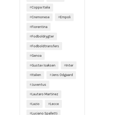
Coppa Italia
Cremonese
Empoli
Fiorentina
Fodboldrygter
Fodboldtransfers
Genoa
Gustav Isaksen
Inter
Italien
Jens Odgaard
Juventus
Lautaro Martinez
Lazio
Lecce
Luciano Spalletti