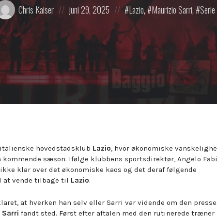
osted
Posted
Posted
Chris Kaiser
juni 29, 2025
Lazio
,
Maurizio Sarri
,
Serie
y:
on
in:
n italienske hovedstadsklub
Lazio
, hvor økonomiske vanskeligh
en kommende sæson. Ifølge klubbens sportsdirektør, Angelo Fabi
, ikke klar over det økonomiske kaos og det deraf følgende
l at vende tilbage til
Lazio
.
laret, at hverken han selv eller Sarri var vidende om den press
d
Sarri
fandt sted. Først efter aftalen med den rutinerede træner