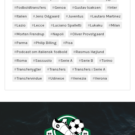
Fodboldtransfers
Genoa
Gustav Isaksen
Inter
Italien
Jens Odgaard
Juventus
Lautaro Martinez
Lazio
Lecce
Luciano Spalletti
Lukaku
Milan
Morten Frendrup
Napoli
Oliver Provstgaard
Parma
Philip Billing
Pisa
Podcast om italiensk fodbold
Rasmus Højlund
Roma
Sassuolo
Serie A
Serie B
Torino
Transferrygter
Transfers
Transfers i Serie A
Transfervindue
Udinese
Venezia
Verona