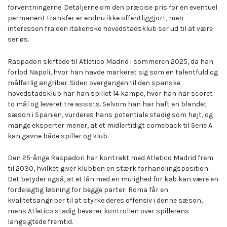
forventningerne. Detaljerne om den præcise pris for en eventuel
permanent transfer er endnu ikke offentliggjort, men
interessen fra den italienske hovedstadsklub ser ud til at være
seriøs.
Raspadori skiftede til Atletico Madrid i sommeren 2025, da han
forlod Napoli, hvor han havde markeret sig som en talentfuld og
målfarlig angriber. Siden overgangen til den spanske
hovedstadsklub har han spillet 14 kampe, hvor han har scoret
to mål og leveret tre assists. Selvom han har haft en blandet
sæson i Spanien, vurderes hans potentiale stadig som højt, og
mange eksperter mener, at et midlertidigt comeback til Serie A
kan gavne både spiller og klub.
Den 25-årige Raspadori har kontrakt med Atletico Madrid frem
til 2030, hvilket giver klubben en stærk forhandlingsposition.
Det betyder også, at et lån med en mulighed for køb kan være en
fordelagtig løsning for begge parter: Roma får en
kvalitetsangriber til at styrke deres offensiv i denne sæson,
mens Atletico stadig bevarer kontrollen over spillerens
langsigtede fremtid.