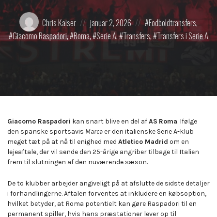
Posted
Posted
Posted
Chris Kaiser
januar 2, 2026
Fodboldtransfers
,
by:
on
in:
Giacomo Raspadori
,
Roma
,
Serie A
,
Transfers
,
Transfers i Serie A
Giacomo Raspadori
kan snart blive en del af
AS
Roma
. Ifølge
den spanske sportsavis
Marca
er den italienske Serie A-klub
meget tæt på at nå til enighed med
Atletico Madrid
om en
lejeaftale, der vil sende den 25-årige angriber tilbage til Italien
frem til slutningen af den nuværende sæson.
De to klubber arbejder angiveligt på at afslutte de sidste detaljer
i forhandlingerne. Aftalen forventes at inkludere en købsoption,
hvilket betyder, at Roma potentielt kan gøre Raspadori til en
permanent spiller, hvis hans præstationer lever op til