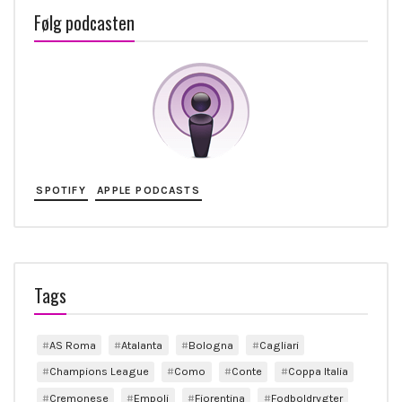
Følg podcasten
SPOTIFY
APPLE PODCASTS
Tags
AS Roma
Atalanta
Bologna
Cagliari
Champions League
Como
Conte
Coppa Italia
Cremonese
Empoli
Fiorentina
Fodboldrygter