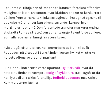
For Roma vil tilføjelsen af Raspadori kunne tilføre flere offensive
muligheder, især i en sæson, hvor klubben ønsker at konkurrere
på flere fronter. Hans tekniske færdigheder, hurtighed og evne til
at skabe målchancer kan blive afgørende i kampe, hvor
marginalerne er små. Den forventede transfer markerer endnu
et skridt i Romas strategi om at hente unge, talentfulde spillere,
som allerede har erfaring fra store ligaer.
Hvis alt går efter planen, kan Roma-fans se frem til at få
Raspadori på græsset i Serie A inden længe, hvilket vil styrke
holdets offensive arsenal markant.
Husk, at du kan støtte vores sponsor,
Dykkerur.dk
, hvor du
netop nu finder et kæmpe
udsalg af dykkerure
. Husk også, at du
kan lytte til en række forskellige
fodbold podcasts
med Calcio
Kammeraterne lige her.