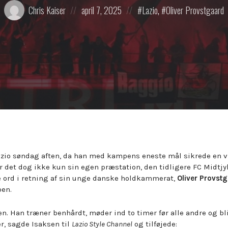
Posted
Posted
Posted
Chris Kaiser
april 7, 2025
Lazio
,
Oliver Provstgaard
by:
on
in:
Lazio søndag aften, da han med kampens eneste mål sikrede en v
var det dog ikke kun sin egen præstation, den tidligere FC Midtjy
e ord i retning af sin unge danske holdkammerat,
Oliver Provst
ben.
n. Han træner benhårdt, møder ind to timer før alle andre og bli
er, sagde Isaksen til
Lazio Style Channel
og tilføjede: