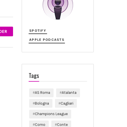
SPOTIFY
DER
APPLE PODCASTS
Tags
AS Roma
Atalanta
Bologna
Cagliari
Champions League
Como
Conte