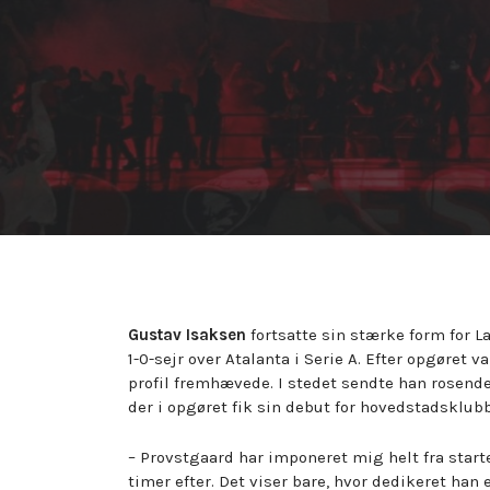
Gustav Isaksen
fortsatte sin stærke form for 
1-0-sejr over Atalanta i Serie A. Efter opgøret 
profil fremhævede. I stedet sendte han rosend
der i opgøret fik sin debut for hovedstadsklub
– Provstgaard har imponeret mig helt fra starte
timer efter. Det viser bare, hvor dedikeret han 