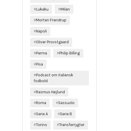
Lukaku
Milan
Morten Frendrup
Napoli
Oliver Provstgaard
Parma
Philip Billing
Pisa
Podcast om italiensk
fodbold
Rasmus Højlund
Roma
Sassuolo
Serie A
Serie B
Torino
Transferrygter