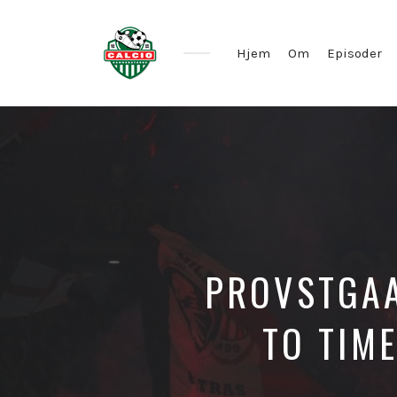
Hjem
Om
Episoder
PROVSTGAA
TO TIM