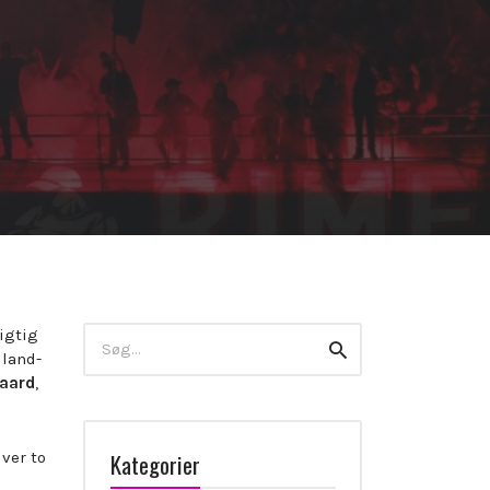
Search
igtig
Search
for:
lland-
gaard
,
Kategorier
ver to