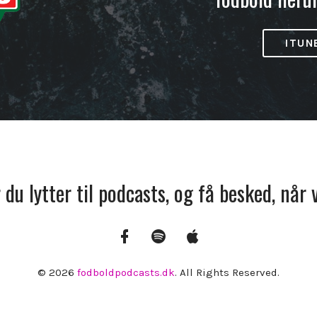
ITUN
r du lytter til podcasts, og få besked, når
Facebook
Spotify
Apple
Podcasts
© 2026
fodboldpodcasts.dk
. All Rights Reserved.