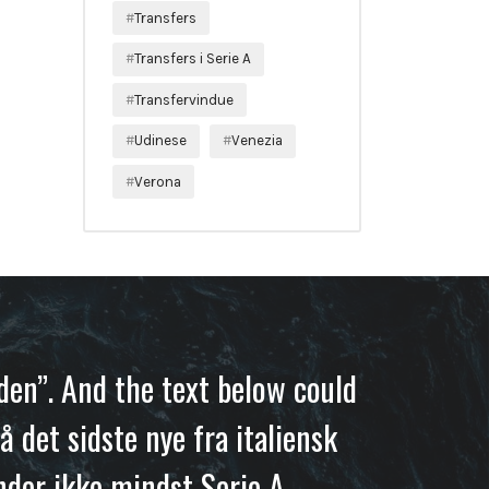
Transfers
Transfers i Serie A
Transfervindue
Udinese
Venezia
Verona
iden”. And the text below could
å det sidste nye fra italiensk
nder ikke mindst Serie A.