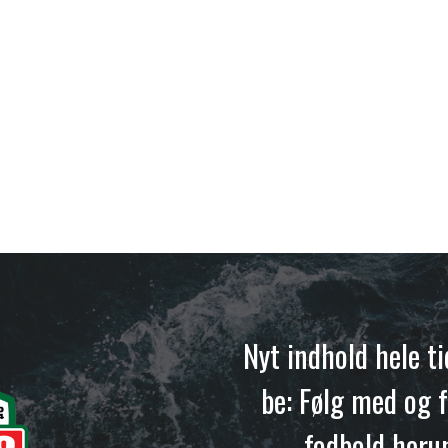
Nyt indhold hele t
be: Følg med og f
fodbold heru