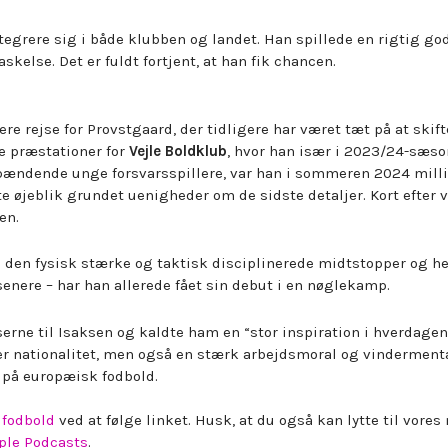
ntegrere sig i både klubben og landet. Han spillede en rigtig go
kelse. Det er fuldt fortjent, at han fik chancen.
e rejse for Provstgaard, der tidligere har været tæt på at skifte
ke præstationer for
Vejle Boldklub
, hvor han især i 2023/24-sæs
pændende unge forsvarsspillere, var han i sommeren 2024 mill
ste øjeblik grundet uenigheder om de sidste detaljer. Kort efter 
en.
t i den fysisk stærke og taktisk disciplinerede midtstopper og h
senere – har han allerede fået sin debut i en nøglekamp.
erne til Isaksen og kaldte ham en “stor inspiration i hverdagen
deler nationalitet, men også en stærk arbejdsmoral og vindermenta
t på europæisk fodbold.
 fodbold
ved at følge linket. Husk, at du også kan lytte til vore
ple Podcasts
.