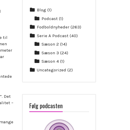
Blog
(1)
d
Podcast
(1)
Fodboldnyheder
(263)
Serie A Podcast
(40)
 til
onen
Sæson 2
(14)
imeter
Sæson 3
(24)
var
Sæson 4
(1)
Uncategorized
(2)
entede
”. Det
litet –
Følg podcasten
s mange