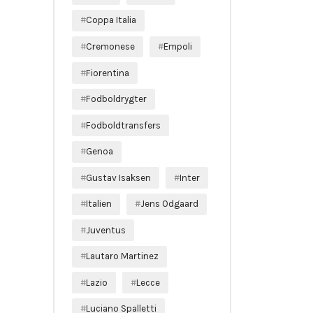
Coppa Italia
Cremonese
Empoli
Fiorentina
Fodboldrygter
Fodboldtransfers
Genoa
Gustav Isaksen
Inter
Italien
Jens Odgaard
Juventus
Lautaro Martinez
Lazio
Lecce
Luciano Spalletti