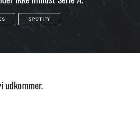
ES
SPOTIFY
 vi udkommer.