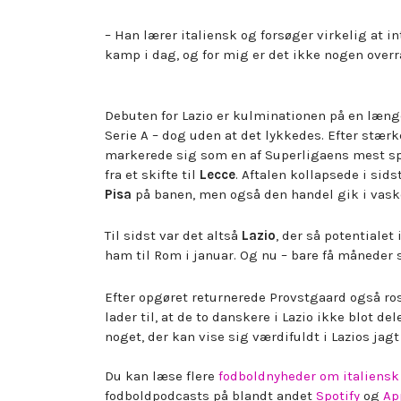
– Han lærer italiensk og forsøger virkelig at i
kamp i dag, og for mig er det ikke nogen overras
Debuten for Lazio er kulminationen på en længer
Serie A – dog uden at det lykkedes. Efter stær
markerede sig som en af Superligaens mest s
fra et skifte til
Lecce
. Aftalen kollapsede i sid
Pisa
på banen, men også den handel gik i vask
Til sidst var det altså
Lazio
, der så potentiale
ham til Rom i januar. Og nu – bare få måneder 
Efter opgøret returnerede Provstgaard også ros
lader til, at de to danskere i Lazio ikke blot 
noget, der kan vise sig værdifuldt i Lazios jag
Du kan læse flere
fodboldnyheder om italiensk
fodboldpodcasts på blandt andet
Spotify
og
Ap