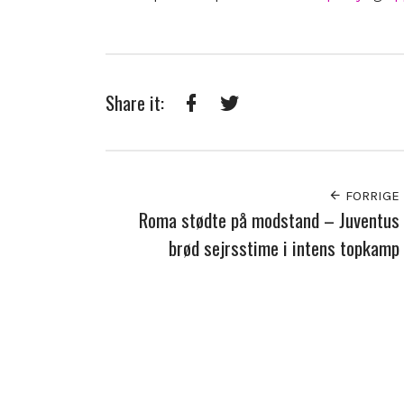
Share it:
Facebook
Twitter
FORRIGE
Roma stødte på modstand – Juventus
brød sejrsstime i intens topkamp