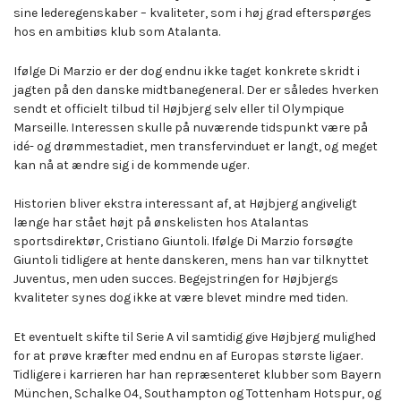
sine lederegenskaber – kvaliteter, som i høj grad efterspørges
hos en ambitiøs klub som Atalanta.
Ifølge Di Marzio er der dog endnu ikke taget konkrete skridt i
jagten på den danske midtbanegeneral. Der er således hverken
sendt et officielt tilbud til Højbjerg selv eller til Olympique
Marseille. Interessen skulle på nuværende tidspunkt være på
idé- og drømmestadiet, men transfervinduet er langt, og meget
kan nå at ændre sig i de kommende uger.
Historien bliver ekstra interessant af, at Højbjerg angiveligt
længe har stået højt på ønskelisten hos Atalantas
sportsdirektør, Cristiano Giuntoli. Ifølge Di Marzio forsøgte
Giuntoli tidligere at hente danskeren, mens han var tilknyttet
Juventus, men uden succes. Begejstringen for Højbjergs
kvaliteter synes dog ikke at være blevet mindre med tiden.
Et eventuelt skifte til Serie A vil samtidig give Højbjerg mulighed
for at prøve kræfter med endnu en af Europas største ligaer.
Tidligere i karrieren har han repræsenteret klubber som Bayern
München, Schalke 04, Southampton og Tottenham Hotspur, og