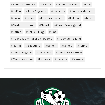
Fodboldtransfers
Genoa
Gustav Isaksen
Inter
Italien
Jens Odgaard
Juventus
Lautaro Martinez
Lazio
Lecce
Luciano Spalletti
Lukaku
Milan
Morten Frendrup
Napoli
Oliver Provstgaard
Parma
Philip Billing
Pisa
Podcast om italiensk fodbold
Rasmus Højlund
Roma
Sassuolo
Serie A
Serie B
Torino
Transferrygter
Transfers
Transfers i Serie A
Transfervindue
Udinese
Venezia
Verona