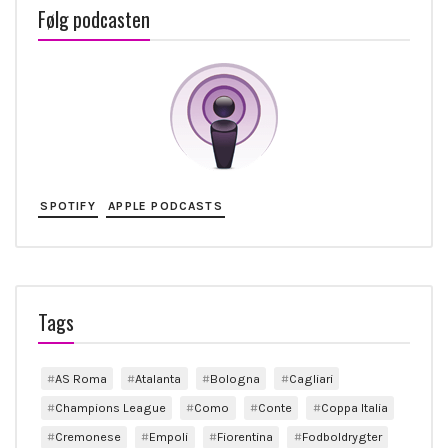
Følg podcasten
SPOTIFY
APPLE PODCASTS
Tags
AS Roma
Atalanta
Bologna
Cagliari
Champions League
Como
Conte
Coppa Italia
Cremonese
Empoli
Fiorentina
Fodboldrygter