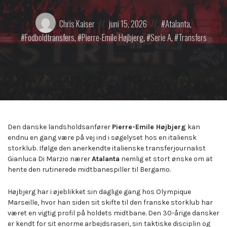
Posted
Posted
Posted
Chris Kaiser
juni 15, 2026
Atalanta
,
by:
on
in:
Fodboldtransfers
,
Pierre-Emile Højbjerg
,
Serie A
,
Transfers
Den danske landsholdsanfører
Pierre-Emile Højbjerg
kan
endnu en gang være på vej ind i søgelyset hos en italiensk
storklub. Ifølge den anerkendte italienske transferjournalist
Gianluca Di Marzio nærer
Atalanta
nemlig et stort ønske om at
hente den rutinerede midtbanespiller til Bergamo.
Højbjerg har i øjeblikket sin daglige gang hos Olympique
Marseille, hvor han siden sit skifte til den franske storklub har
været en vigtig profil på holdets midtbane. Den 30-årige dansker
er kendt for sit enorme arbejdsraseri, sin taktiske disciplin og