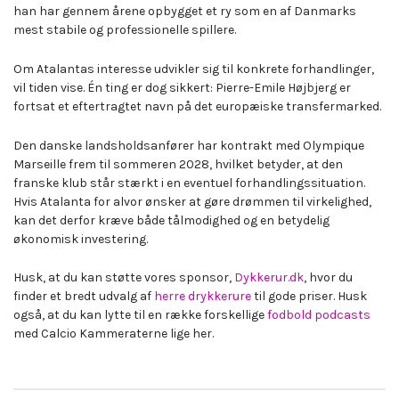
han har gennem årene opbygget et ry som en af Danmarks
mest stabile og professionelle spillere.
Om Atalantas interesse udvikler sig til konkrete forhandlinger,
vil tiden vise. Én ting er dog sikkert: Pierre-Emile Højbjerg er
fortsat et eftertragtet navn på det europæiske transfermarked.
Den danske landsholdsanfører har kontrakt med Olympique
Marseille frem til sommeren 2028, hvilket betyder, at den
franske klub står stærkt i en eventuel forhandlingssituation.
Hvis Atalanta for alvor ønsker at gøre drømmen til virkelighed,
kan det derfor kræve både tålmodighed og en betydelig
økonomisk investering.
Husk, at du kan støtte vores sponsor,
Dykkerur.dk
, hvor du
finder et bredt udvalg af
herre drykkerure
til gode priser. Husk
også, at du kan lytte til en række forskellige
fodbold podcasts
med Calcio Kammeraterne lige her.