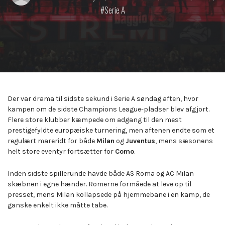
by:
on
in:
Serie A
Der var drama til sidste sekund i Serie A søndag aften, hvor
kampen om de sidste Champions League-pladser blev afgjort.
Flere store klubber kæmpede om adgang til den mest
prestigefyldte europæiske turnering, men aftenen endte som et
regulært mareridt for både
Milan
og
Juventus
, mens sæsonens
helt store eventyr fortsætter for
Como
.
Inden sidste spillerunde havde både AS Roma og AC Milan
skæbnen i egne hænder. Romerne formåede at leve op til
presset, mens Milan kollapsede på hjemmebane i en kamp, de
ganske enkelt ikke måtte tabe.