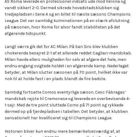
AS Roma leverede en professionel indsats ude mod Verona og
vandt sikkert 2-0. Dermed sikrede hovedstadsklubben sig
tredjepladsen i Serie A og en billet til næste sæsons Champions
League. Det var samtidig kulminationen på en stærk afslutning
på sæsonen, hvor Roma for alvor fandt stabiliteten på det
afgørende tidspunkt.
Langt værre gik det for AC Milan. På San Siro blev klubben
chokerende besejret 2-1 af et allerede reddet Cagliari-mandskab.
Milan havde ellers muligheden for selv at afgøre det hele, men
endnu engang svigtede holdet i en afgørende kamp. Nederlaget
betyder, at Milan slutter sæsonen på 70 point, hvilket ikke var
nok til at holde fast i en plads blandt de fire bedste.
Samtidig fortsatte Comos eventyrlige sæson. Cesc Fàbregas’
mandskab rejste til Cremonese og leverede en overbevisende 4-
1-sejr. Med de tre point sluttede Como på 71 point og rykkede
dermed op på fjerdepladsen i tabellen. Det betyder, at klubben
sensationelt har kvalificeret sig til Champions League.
Historien bliver kun endnu mere bemærkelsesværdig af, at