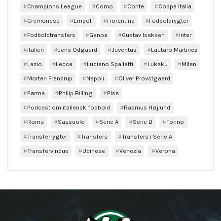
Champions League
Como
Conte
Coppa Italia
Cremonese
Empoli
Fiorentina
Fodboldrygter
Fodboldtransfers
Genoa
Gustav Isaksen
Inter
Italien
Jens Odgaard
Juventus
Lautaro Martinez
Lazio
Lecce
Luciano Spalletti
Lukaku
Milan
Morten Frendrup
Napoli
Oliver Provstgaard
Parma
Philip Billing
Pisa
Podcast om italiensk fodbold
Rasmus Højlund
Roma
Sassuolo
Serie A
Serie B
Torino
Transferrygter
Transfers
Transfers i Serie A
Transfervindue
Udinese
Venezia
Verona