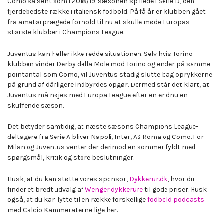
Como så sent som i 2018/19-sæsonen spillede i Serie D, den
fjerdebedste række i italiensk fodbold. På få år er klubben gået
fra amatørprægede forhold til nu at skulle møde Europas
største klubber i Champions League.
Juventus kan heller ikke redde situationen. Selv hvis Torino-
klubben vinder Derby della Mole mod Torino og ender på samme
pointantal som Como, vil Juventus stadig slutte bag oprykkerne
på grund af dårligere indbyrdes opgør. Dermed står det klart, at
Juventus må nøjes med Europa League efter en endnu en
skuffende sæson.
Det betyder samtidig, at næste sæsons Champions League-
deltagere fra Serie A bliver Napoli, Inter, AS Roma og Como. For
Milan og Juventus venter der derimod en sommer fyldt med
spørgsmål, kritik og store beslutninger.
Husk, at du kan støtte vores sponsor,
Dykkerur.dk
, hvor du
finder et bredt udvalg af
Wenger dykkerure
til gode priser. Husk
også, at du kan lytte til en række forskellige
fodbold podcasts
med Calcio Kammeraterne lige her.