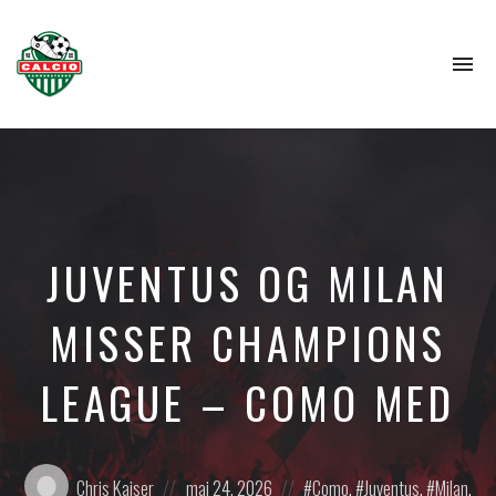
To
na
JUVENTUS OG MILAN
MISSER CHAMPIONS
LEAGUE – COMO MED
Posted
Posted
Posted
Chris Kaiser
maj 24, 2026
Como
,
Juventus
,
Milan
,