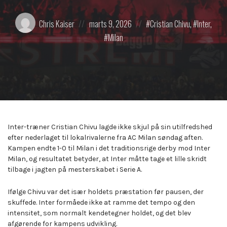
Posted
Posted
Posted
Chris Kaiser
marts 9, 2026
Cristian Chivu
,
Inter
,
by:
on
in:
Milan
Inter-træner Cristian Chivu lagde ikke skjul på sin utilfredshed
efter nederlaget til lokalrivalerne fra AC Milan søndag aften.
Kampen endte 1-0 til Milan i det traditionsrige derby mod Inter
Milan, og resultatet betyder, at Inter måtte tage et lille skridt
tilbage i jagten på mesterskabet i Serie A.
Ifølge Chivu var det især holdets præstation før pausen, der
skuffede. Inter formåede ikke at ramme det tempo og den
intensitet, som normalt kendetegner holdet, og det blev
afgørende for kampens udvikling.