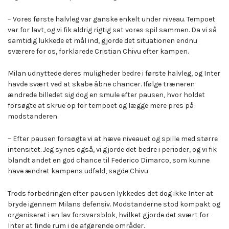
– Vores første halvleg var ganske enkelt under niveau. Tempoet
var for lavt, og vi fik aldrig rigtig sat vores spil sammen. Da vi så
samtidig lukkede et mål ind, gjorde det situationen endnu
sværere for os, forklarede Cristian Chivu efter kampen.
Milan udnyttede deres muligheder bedre i første halvleg, og Inter
havde svært ved at skabe åbne chancer. Ifølge træneren
ændrede billedet sig dog en smule efter pausen, hvor holdet
forsøgte at skrue op for tempoet og lægge mere pres på
modstanderen.
– Efter pausen forsøgte vi at hæve niveauet og spille med større
intensitet. Jeg synes også, vi gjorde det bedre i perioder, og vi fik
blandt andet en god chance til Federico Dimarco, som kunne
have ændret kampens udfald, sagde Chivu.
Trods forbedringen efter pausen lykkedes det dog ikke Inter at
bryde igennem Milans defensiv. Modstanderne stod kompakt og
organiseret i en lav forsvarsblok, hvilket gjorde det svært for
Inter at finde rum i de afgørende områder.