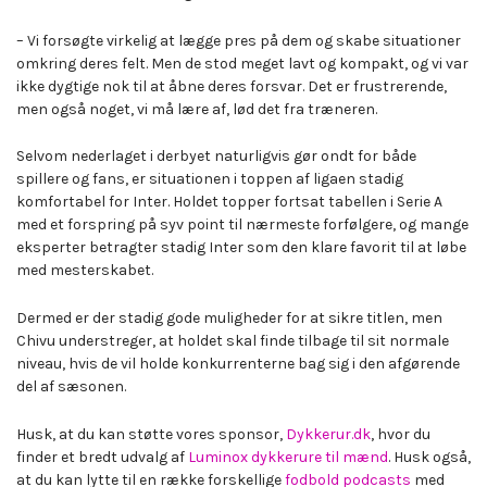
– Vi forsøgte virkelig at lægge pres på dem og skabe situationer
omkring deres felt. Men de stod meget lavt og kompakt, og vi var
ikke dygtige nok til at åbne deres forsvar. Det er frustrerende,
men også noget, vi må lære af, lød det fra træneren.
Selvom nederlaget i derbyet naturligvis gør ondt for både
spillere og fans, er situationen i toppen af ligaen stadig
komfortabel for Inter. Holdet topper fortsat tabellen i Serie A
med et forspring på syv point til nærmeste forfølgere, og mange
eksperter betragter stadig Inter som den klare favorit til at løbe
med mesterskabet.
Dermed er der stadig gode muligheder for at sikre titlen, men
Chivu understreger, at holdet skal finde tilbage til sit normale
niveau, hvis de vil holde konkurrenterne bag sig i den afgørende
del af sæsonen.
Husk, at du kan støtte vores sponsor,
Dykkerur.dk
, hvor du
finder et bredt udvalg af
Luminox dykkerure til mænd
. Husk også,
at du kan lytte til en række forskellige
fodbold podcasts
med