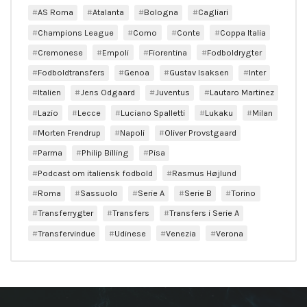
AS Roma
Atalanta
Bologna
Cagliari
Champions League
Como
Conte
Coppa Italia
Cremonese
Empoli
Fiorentina
Fodboldrygter
Fodboldtransfers
Genoa
Gustav Isaksen
Inter
Italien
Jens Odgaard
Juventus
Lautaro Martinez
Lazio
Lecce
Luciano Spalletti
Lukaku
Milan
Morten Frendrup
Napoli
Oliver Provstgaard
Parma
Philip Billing
Pisa
Podcast om italiensk fodbold
Rasmus Højlund
Roma
Sassuolo
Serie A
Serie B
Torino
Transferrygter
Transfers
Transfers i Serie A
Transfervindue
Udinese
Venezia
Verona