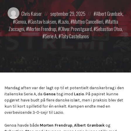
Posted
Posted
Posted
Chris Kaiser
september 29, 2025
Albert Grønbæk
,
by:
on
in:
Genoa
,
Gustav Isaksen
,
Lazio
,
Matteo Cancellieri
,
Mattia
Zaccagni
,
Morten Frendrup
,
Oliver Provstgaard
,
Sebastian Otoa
,
Serie A
,
Taty Castellanos
Mandag aften var der lagt op til et potentielt danskerbrag i den
italienske Serie A, da
Genoa
tog imod
Lazio
. På papiret kunne
opgøret have budt på flere danske islæt, men i praksis blev det
kun til kort spilletid for én enkelt. Kampen endte med en
overbevisende 3-0-sejr til Lazio.
Genoa havde både
Morten Frendrup
,
Albert Grønbæk
og