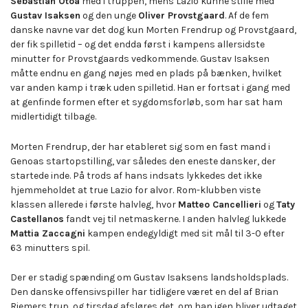
Sebastian Otoa
med i truppen, mens Lazio kunne stille med
Gustav Isaksen
og den unge
Oliver Provstgaard
. Af de fem
danske navne var det dog kun Morten Frendrup og Provstgaard,
der fik spilletid – og det endda først i kampens allersidste
minutter for Provstgaards vedkommende. Gustav Isaksen
måtte endnu en gang nøjes med en plads på bænken, hvilket
var anden kamp i træk uden spilletid. Han er fortsat i gang med
at genfinde formen efter et sygdomsforløb, som har sat ham
midlertidigt tilbage.
Morten Frendrup, der har etableret sig som en fast mand i
Genoas startopstilling, var således den eneste dansker, der
startede inde. På trods af hans indsats lykkedes det ikke
hjemmeholdet at true Lazio for alvor. Rom-klubben viste
klassen allerede i første halvleg, hvor
Matteo Cancellieri
og
Taty
Castellanos
fandt vej til netmaskerne. I anden halvleg lukkede
Mattia Zaccagni
kampen endegyldigt med sit mål til 3-0 efter
63 minutters spil.
Der er stadig spænding om Gustav Isaksens landsholdsplads.
Den danske offensivspiller har tidligere været en del af Brian
Riemers trup, og tirsdag afsløres det, om han igen bliver udtaget