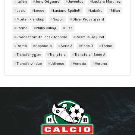
Italien
Jens Odgaard
Juventus
Lautaro Martinez
Lazio
Lecce
Luciano Spalletti
Lukaku
Milan
Morten Frendrup
Napoli
Oliver Provstgaard
Parma
Philip Billing
Pisa
Podcast om italiensk fodbold
Rasmus Højlund
Roma
Sassuolo
Serie A
Serie B
Torino
Transferrygter
Transfers
Transfers i Serie A
Transfervindue
Udinese
Venezia
Verona