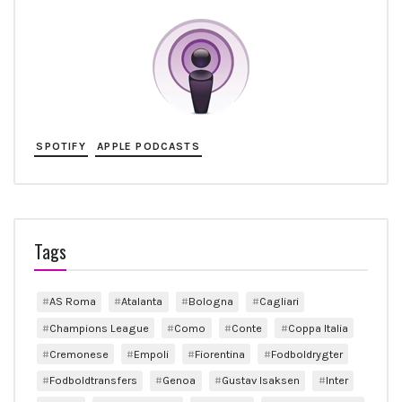
SPOTIFY
APPLE PODCASTS
Tags
AS Roma
Atalanta
Bologna
Cagliari
Champions League
Como
Conte
Coppa Italia
Cremonese
Empoli
Fiorentina
Fodboldrygter
Fodboldtransfers
Genoa
Gustav Isaksen
Inter