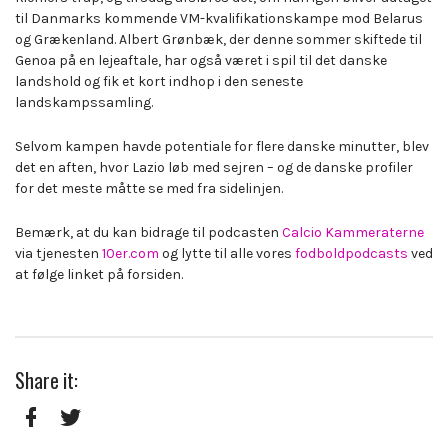
til Danmarks kommende VM-kvalifikationskampe mod Belarus
og Grækenland. Albert Grønbæk, der denne sommer skiftede til
Genoa på en lejeaftale, har også været i spil til det danske
landshold og fik et kort indhop i den seneste
landskampssamling.
Selvom kampen havde potentiale for flere danske minutter, blev
det en aften, hvor Lazio løb med sejren – og de danske profiler
for det meste måtte se med fra sidelinjen.
Bemærk, at du kan bidrage til podcasten
Calcio Kammeraterne
via tjenesten
10er.com
og lytte til alle vores
fodboldpodcasts
ved
at følge linket på forsiden.
Share it:
Facebook
Twitter