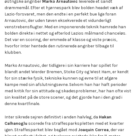
østrigske angriber
Marko Arnautovic
leverede et sandt
drømmemål. Efter et hjørnespark blev bolden headet væk af
Lazio-forsvaret, men den endte i en perfekt bue lige foran
Arnautovic, der uden tøven eksekverede et vidunderligt
venstrebensflugter. Med en imponerende teknik hamrede han
bolden direkte i nettet og efterlod Lazios målmand chanceløs.
Det var en scoring, der emmede af klasse og viste præcis,
hvorfor Inter hentede den rutinerede angriber tilbage til
klubben.
Marko Arnautovic, der tidligere i sin karriere har spillet for
blandt andet Werder Bremen, Stoke City og West Ham, er kendt
for sin stærke fysik, tekniske kunnen og evne til at afgøre
kampe med sin afslutningsevne. Selvom han har haft perioder
med kritik for sin attitude og skadesproblemer, har han ofte vist
sin kvalitet på de store scener, og det gjorde han i den grad i
denne kvartfinale.
Inter sikrede sejren definitivt i anden halvleg, da
Hakan
Calhanoglu
scorede fra straffesparkspletten med et kvarter
igen. Straffesparket blev begået mod
Joaquin Correa
, der var