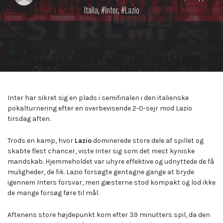
by:
on
in:
Italia
,
Inter
,
Lazio
Inter har sikret sig en plads i semifinalen i den italienske
pokalturnering efter en overbevisende 2-0-sejr mod Lazio
tirsdag aften.
Trods en kamp, hvor
Lazio
dominerede store dele af spillet og
skabte flest chancer, viste Inter sig som det mest kyniske
mandskab. Hjemmeholdet var uhyre effektive og udnyttede de få
muligheder, de fik. Lazio forsøgte gentagne gange at bryde
igennem Inters forsvar, men gæsterne stod kompakt og lod ikke
de mange forsøg føre til mål.
Aftenens store højdepunkt kom efter 39 minutters spil, da den