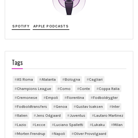
SPOTIFY
APPLE PODCASTS
Tags
AS Roma
Atalanta
Bologna
Cagliari
Champions League
Como
Conte
Coppa Italia
Cremonese
Empoli
Fiorentina
Fodboldrygter
Fodboldtransfers
Genoa
Gustav Isaksen
Inter
Italien
Jens Odgaard
Juventus
Lautaro Martinez
Lazio
Lecce
Luciano Spalletti
Lukaku
Milan
Morten Frendrup
Napoli
Oliver Provstgaard