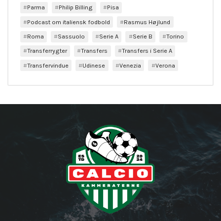
Parma
Philip Billing
Pisa
Podcast om italiensk fodbold
Rasmus Højlund
Roma
Sassuolo
Serie A
Serie B
Torino
Transferrygter
Transfers
Transfers i Serie A
Transfervindue
Udinese
Venezia
Verona