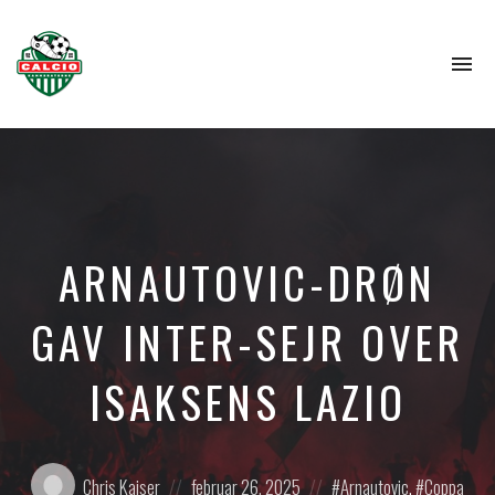
To
na
ARNAUTOVIC-DRØN
GAV INTER-SEJR OVER
ISAKSENS LAZIO
Posted
Posted
Posted
Chris Kaiser
februar 26, 2025
Arnautovic
,
Coppa