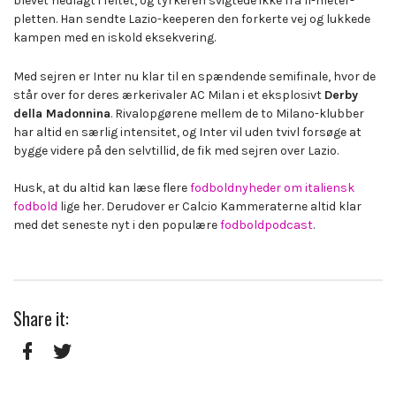
blevet nedlagt i feltet, og tyrkeren svigtede ikke fra 11-meter-
pletten. Han sendte Lazio-keeperen den forkerte vej og lukkede
kampen med en iskold eksekvering.
Med sejren er Inter nu klar til en spændende semifinale, hvor de
står over for deres ærkerivaler AC Milan i et eksplosivt
Derby
della Madonnina
. Rivalopgørene mellem de to Milano-klubber
har altid en særlig intensitet, og Inter vil uden tvivl forsøge at
bygge videre på den selvtillid, de fik med sejren over Lazio.
Husk, at du altid kan læse flere
fodboldnyheder om italiensk
fodbold
lige her. Derudover er Calcio Kammeraterne altid klar
med det seneste nyt i den populære
fodboldpodcast
.
Share it:
Facebook
Twitter