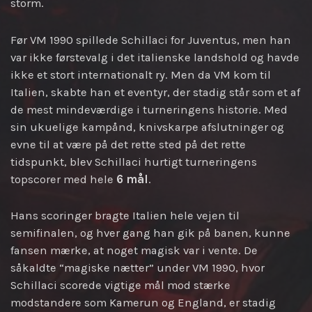
storm.
Før VM 1990 spillede Schillaci for Juventus, men han
var ikke førstevalg i det italienske landshold og havde
ikke et stort internationalt ry. Men da VM kom til
Italien, skabte han et eventyr, der stadig står som et af
de mest mindeværdige i turneringens historie. Med
sin ukuelige kampånd, knivskarpe afslutninger og
evne til at være på det rette sted på det rette
tidspunkt, blev Schillaci hurtigt turneringens
topscorer med hele
6 mål
.
Hans scoringer bragte Italien hele vejen til
semifinalen, og hver gang han gik på banen, kunne
fansen mærke, at noget magisk var i vente. De
såkaldte “magiske nætter” under VM 1990, hvor
Schillaci scorede vigtige mål mod stærke
modstandere som Kamerun og England, er stadig