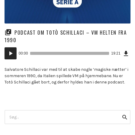
PODCAST OM TOTÒ SCHILLACI – VM HELTEN FRA
1990
Dow
Lydafspiller
Epi
00:00
19:21
(43
KB)
Salvatore Schillaci var med til at skabe nogle ‘magiske nætter’ i
sommeren 1990, da Italien spillede VM på hjemmebane. Nu er
Totò Schillaci gået bort, og derfor hyldes han i denne podcast.
Search
Searc
for: