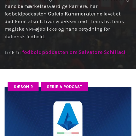
hans bemærkelsesværdige karriere, har
fodboldpodcasten
Calcio Kammeraterne
lavet et
dedikeret afsnit, hvor vi dykker ned i hans liv, hans
magiske VM-øjeblikke og hans betydning for
italiensk fodbold.
Link til
fodboldpodcasten om Salvatore Schillaci
.
SÆSON 2
SERIE A PODCAST