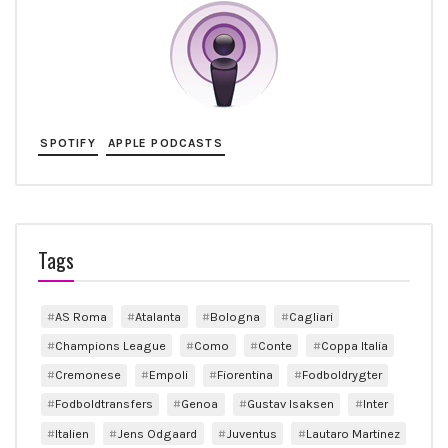
SPOTIFY
APPLE PODCASTS
Tags
AS Roma
Atalanta
Bologna
Cagliari
Champions League
Como
Conte
Coppa Italia
Cremonese
Empoli
Fiorentina
Fodboldrygter
Fodboldtransfers
Genoa
Gustav Isaksen
Inter
Italien
Jens Odgaard
Juventus
Lautaro Martinez