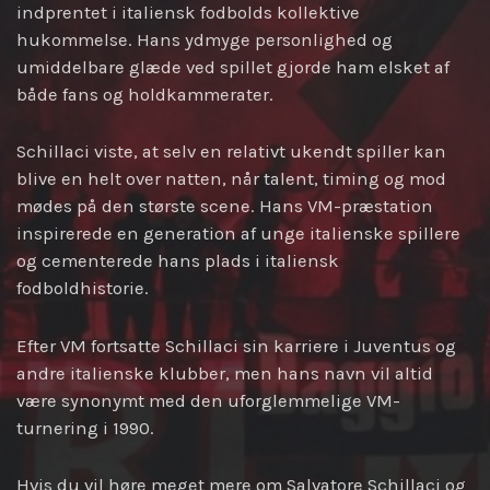
indprentet i italiensk fodbolds kollektive
hukommelse. Hans ydmyge personlighed og
umiddelbare glæde ved spillet gjorde ham elsket af
både fans og holdkammerater.
Schillaci viste, at selv en relativt ukendt spiller kan
blive en helt over natten, når talent, timing og mod
mødes på den største scene. Hans VM-præstation
inspirerede en generation af unge italienske spillere
og cementerede hans plads i italiensk
fodboldhistorie.
Efter VM fortsatte Schillaci sin karriere i Juventus og
andre italienske klubber, men hans navn vil altid
være synonymt med den uforglemmelige VM-
turnering i 1990.
Hvis du vil høre meget mere om Salvatore Schillaci og