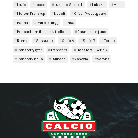
Lazio
Lecce
Luciano Spalletti
Lukaku
Milan
Morten Frendrup
Napoli
Oliver Provstgaard
Parma
Philip Billing
Pisa
Podcast om italiensk fodbold
Rasmus Højlund
Roma
Sassuolo
Serie A
Serie B
Torino
Transferrygter
Transfers
Transfers i Serie A
Transfervindue
Udinese
Venezia
Verona