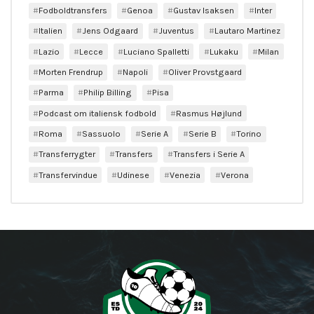
Fodboldtransfers
Genoa
Gustav Isaksen
Inter
Italien
Jens Odgaard
Juventus
Lautaro Martinez
Lazio
Lecce
Luciano Spalletti
Lukaku
Milan
Morten Frendrup
Napoli
Oliver Provstgaard
Parma
Philip Billing
Pisa
Podcast om italiensk fodbold
Rasmus Højlund
Roma
Sassuolo
Serie A
Serie B
Torino
Transferrygter
Transfers
Transfers i Serie A
Transfervindue
Udinese
Venezia
Verona