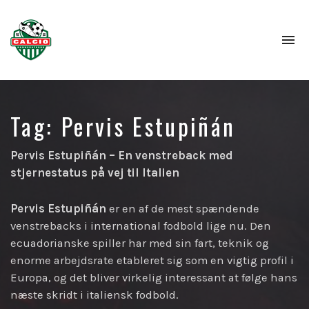
To
na
Tag:
Pervis Estupiñán
Pervis Estupiñán – En venstreback med
stjernestatus på vej til Italien
Pervis Estupiñán
er en af de mest spændende
venstrebacks i international fodbold lige nu. Den
ecuadorianske spiller har med sin fart, teknik og
enorme arbejdsrate etableret sig som en vigtig profil i
Europa, og det bliver virkelig interessant at følge hans
næste skridt i italiensk fodbold.