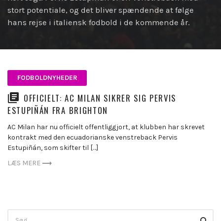
stort potentiale, og det bliver spændende at følge
hans rejse i italiensk fodbold i de kommende år.
FODBOLDNYHEDER
OFFICIELT: AC MILAN SIKRER SIG PERVIS
ESTUPIÑÁN FRA BRIGHTON
AC Milan har nu officielt offentliggjort, at klubben har skrevet
kontrakt med den ecuadorianske venstreback Pervis
Estupiñán, som skifter til […]
LÆS MERE
Search
Searc