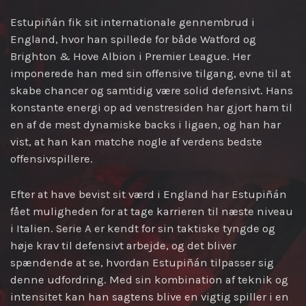
Estupiñán fik sit internationale gennembrud i
England, hvor han spillede for både Watford og
Brighton & Hove Albion i Premier League. Her
imponerede han med sin offensive tilgang, evne til at
skabe chancer og samtidig være solid defensivt. Hans
konstante energi op ad venstresiden har gjort ham til
en af de mest dynamiske backs i ligaen, og han har
vist, at han kan matche nogle af verdens bedste
offensivspillere.
Efter at have bevist sit værd i England har Estupiñán
fået muligheden for at tage karrieren til næste niveau
i Italien. Serie A er kendt for sin taktiske tyngde og
høje krav til defensivt arbejde, og det bliver
spændende at se, hvordan Estupiñán tilpasser sig
denne udfordring. Med sin kombination af teknik og
intensitet kan han sagtens blive en vigtig spiller i en