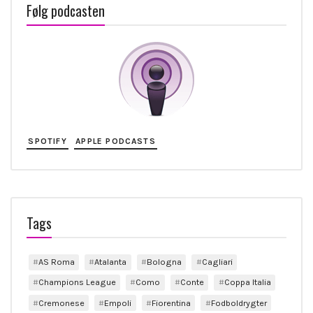
Følg podcasten
SPOTIFY
APPLE PODCASTS
Tags
AS Roma
Atalanta
Bologna
Cagliari
Champions League
Como
Conte
Coppa Italia
Cremonese
Empoli
Fiorentina
Fodboldrygter