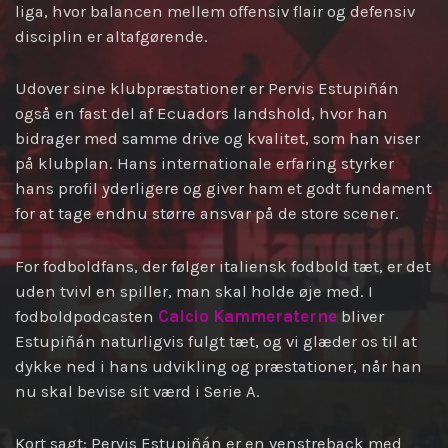
liga, hvor balancen mellem offensiv flair og defensiv
disciplin er altafgørende.
Udover sine klubpræstationer er Pervis Estupiñán
også en fast del af Ecuadors landshold, hvor han
bidrager med samme drive og kvalitet, som han viser
på klubplan. Hans internationale erfaring styrker
hans profil yderligere og giver ham et godt fundament
for at tage endnu større ansvar på de store scener.
For fodboldfans, der følger italiensk fodbold tæt, er det
uden tvivl en spiller, man skal holde øje med. I
fodboldpodcasten
Calcio Kammeraterne
bliver
Estupiñán naturligvis fulgt tæt, og vi glæder os til at
dykke ned i hans udvikling og præstationer, når han
nu skal bevise sit værd i Serie A.
Kort sagt: Pervis Estupiñán er en venstreback med