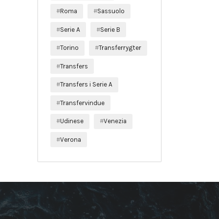
Roma
Sassuolo
Serie A
Serie B
Torino
Transferrygter
Transfers
Transfers i Serie A
Transfervindue
Udinese
Venezia
Verona