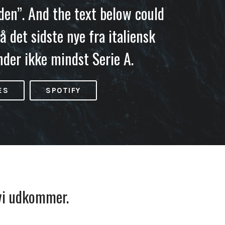
iden”. And the text below could
å det sidste nye fra italiensk
nder ikke mindst Serie A.
ES
SPOTIFY
 vi udkommer.