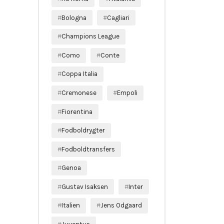
Bologna
Cagliari
Champions League
Como
Conte
Coppa Italia
Cremonese
Empoli
Fiorentina
Fodboldrygter
Fodboldtransfers
Genoa
Gustav Isaksen
Inter
Italien
Jens Odgaard