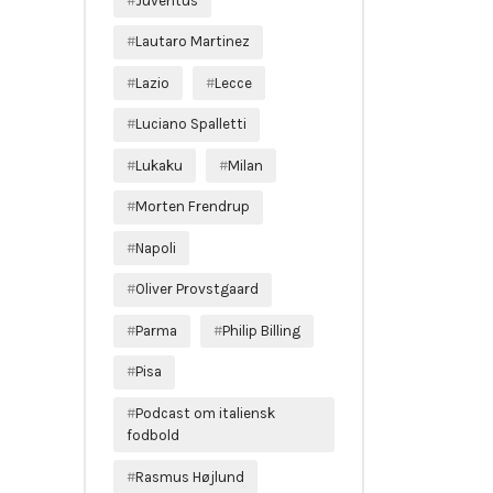
Juventus
Lautaro Martinez
Lazio
Lecce
Luciano Spalletti
Lukaku
Milan
Morten Frendrup
Napoli
Oliver Provstgaard
Parma
Philip Billing
Pisa
Podcast om italiensk
fodbold
Rasmus Højlund