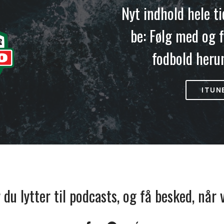
Nyt indhold hele t
be: Følg med og f
fodbold heru
ITUN
r du lytter til podcasts, og få besked, når
Facebook
Spotify
Apple