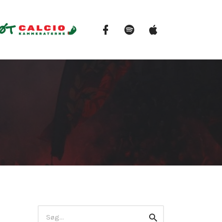
Facebook
Spotify
Apple
Podcasts
Search
Search
for: