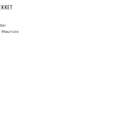
ÆKKET
 der
g Maurizio