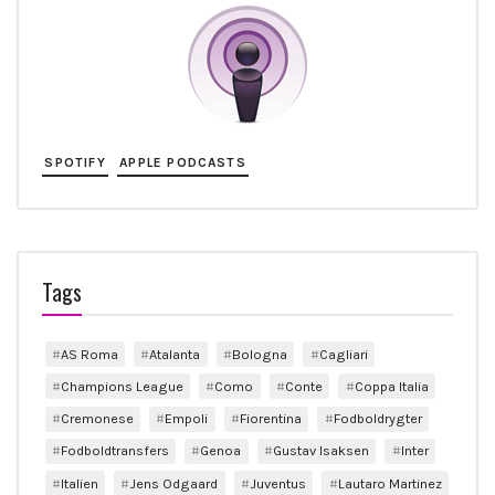
SPOTIFY
APPLE PODCASTS
Tags
AS Roma
Atalanta
Bologna
Cagliari
Champions League
Como
Conte
Coppa Italia
Cremonese
Empoli
Fiorentina
Fodboldrygter
Fodboldtransfers
Genoa
Gustav Isaksen
Inter
Italien
Jens Odgaard
Juventus
Lautaro Martinez