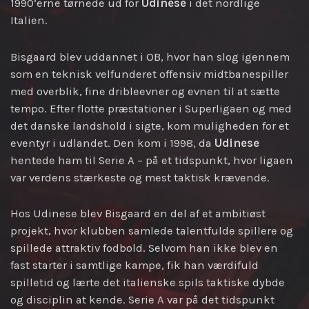
1990’erne tørnede ud for
Udinese
i det nordlige
Italien.
Bisgaard blev uddannet i OB, hvor han slog igennem
som en teknisk velfunderet offensiv midtbanespiller
med overblik, fine dribleevner og evnen til at sætte
tempo. Efter flotte præstationer i Superligaen og med
det danske landshold i sigte, kom muligheden for et
eventyr i udlandet. Den kom i 1998, da
Udinese
hentede ham til Serie A – på et tidspunkt, hvor ligaen
var verdens stærkeste og mest taktisk krævende.
Hos Udinese blev Bisgaard en del af et ambitiøst
projekt, hvor klubben samlede talentfulde spillere og
spillede attraktiv fodbold. Selvom han ikke blev en
fast starter i samtlige kampe, fik han værdifuld
spilletid og lærte det italienske spils taktiske dybde
og disciplin at kende. Serie A var på det tidspunkt