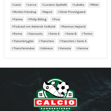
Lazio
Lecce
Luciano Spalletti
Lukaku
Milan
Morten Frendrup
Napoli
Oliver Provstgaard
Parma
Philip Billing
Pisa
Podcast om italiensk fodbold
Rasmus Højlund
Roma
Sassuolo
Serie A
Serie B
Torino
Transferrygter
Transfers
Transfers i Serie A
Transfervindue
Udinese
Venezia
Verona