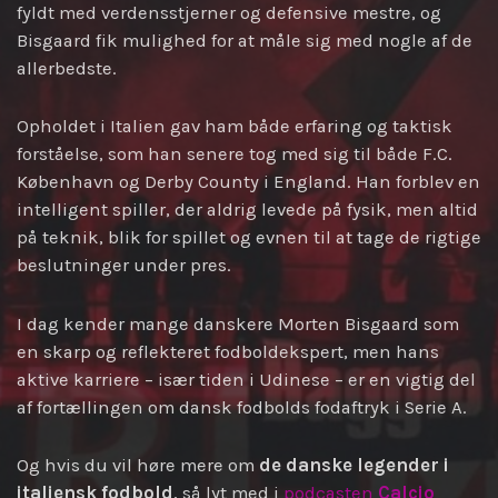
fyldt med verdensstjerner og defensive mestre, og
Bisgaard fik mulighed for at måle sig med nogle af de
allerbedste.
Opholdet i Italien gav ham både erfaring og taktisk
forståelse, som han senere tog med sig til både F.C.
København og Derby County i England. Han forblev en
intelligent spiller, der aldrig levede på fysik, men altid
på teknik, blik for spillet og evnen til at tage de rigtige
beslutninger under pres.
I dag kender mange danskere Morten Bisgaard som
en skarp og reflekteret fodboldekspert, men hans
aktive karriere – især tiden i Udinese – er en vigtig del
af fortællingen om dansk fodbolds fodaftryk i Serie A.
Og hvis du vil høre mere om
de danske legender i
italiensk fodbold
, så lyt med i
podcasten
Calcio