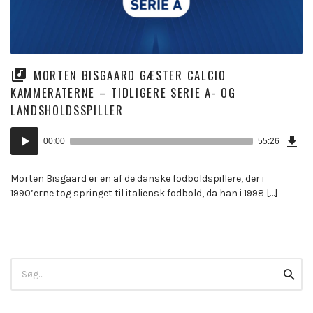
MORTEN BISGAARD GÆSTER CALCIO
KAMMERATERNE – TIDLIGERE SERIE A- OG
LANDSHOLDSSPILLER
Dow
Lydafspiller
Epi
00:00
55:26
(12
KB)
Morten Bisgaard er en af de danske fodboldspillere, der i
1990’erne tog springet til italiensk fodbold, da han i 1998 […]
Search
Searc
for: