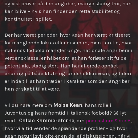
og vist prøver på den angriber, mange stadig tror, han
kan blive – hvis han finder den rette stabilitet og
kontinuitet i spillet.
Der har været perioder, hvor Kean har været kritiseret
for manglende fokus eller disciplin, men i en tid, hvor
italiensk fodbold mangler unge, nationale angribere i
verdensklasse, er håbet om, at han forløser sit fulde
potentiale, stadig stort. Han har allerede opnået
erfaring på både klub- og landsholdsniveau, og tiden
er inde til, at han træder i karakter som den angriber,
han er skabt til at være.
Vil du høre mere om
Moise Kean
, hans rolle i
Juventus og hans fremtid i italiensk fodbold? Så lyt
med i
Calcio Kammeraterne
, din
podcast om Serie A
,
hvor vi altid vender de spændende profiler – og hvor
Kean naturligvis ofte er en del af diskussionen, når vi