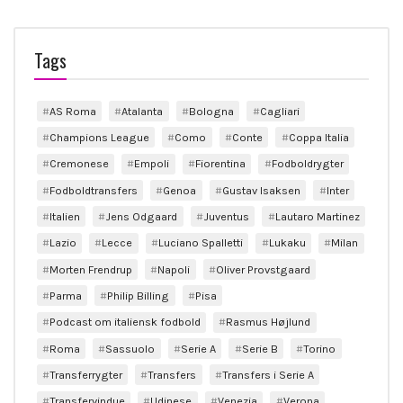
Tags
AS Roma
Atalanta
Bologna
Cagliari
Champions League
Como
Conte
Coppa Italia
Cremonese
Empoli
Fiorentina
Fodboldrygter
Fodboldtransfers
Genoa
Gustav Isaksen
Inter
Italien
Jens Odgaard
Juventus
Lautaro Martinez
Lazio
Lecce
Luciano Spalletti
Lukaku
Milan
Morten Frendrup
Napoli
Oliver Provstgaard
Parma
Philip Billing
Pisa
Podcast om italiensk fodbold
Rasmus Højlund
Roma
Sassuolo
Serie A
Serie B
Torino
Transferrygter
Transfers
Transfers i Serie A
Transfervindue
Udinese
Venezia
Verona