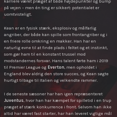
karriere været præget af både højdepunkter og bump
på vejen – men én ting er sikkert: potentialet er
uomtvisteligt.
Kean er en fysisk stærk, eksplosiv og målfarlig
angriber, der både kan spille som frontangriber og i
en friere rolle omkring en makker. Han har en
naturlig evne til at finde plads i feltet og et instinkt,
som gør ham til en konstant trussel mod
modstandernes forsvar. Hans talent førte ham i 2019
til Premier League og
Everton
, men opholdet i
England blev aldrig den store succes, og Kean søgte
hurtigt tilbage til Italien og velkendte rammer.
I de seneste sæsoner har han igen repræsenteret
Juventus
, hvor han har kæmpet for spilletid i en trup
præget af stærk konkurrence i front. Selvom han ikke
altid har været fast starter, har han leveret vigtige mål