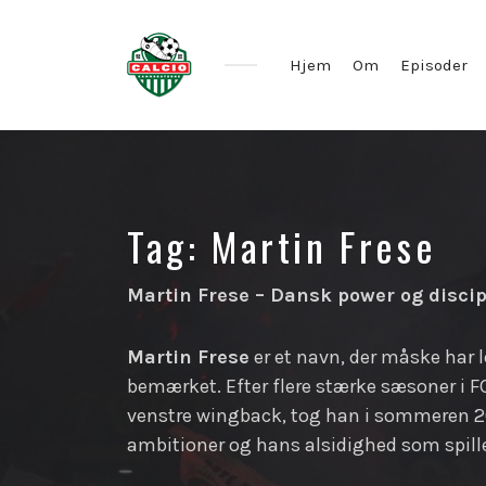
Hjem
Om
Episoder
Tag:
Martin Frese
Martin Frese – Dansk power og discip
Martin Frese
er et navn, der måske har l
bemærket. Efter flere stærke sæsoner i F
venstre wingback, tog han i sommeren 202
ambitioner og hans alsidighed som spille