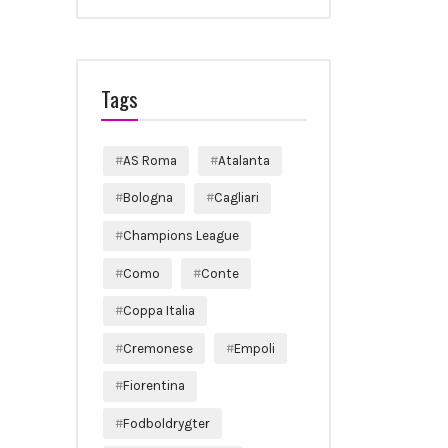
Tags
AS Roma
Atalanta
Bologna
Cagliari
Champions League
Como
Conte
Coppa Italia
Cremonese
Empoli
Fiorentina
Fodboldrygter