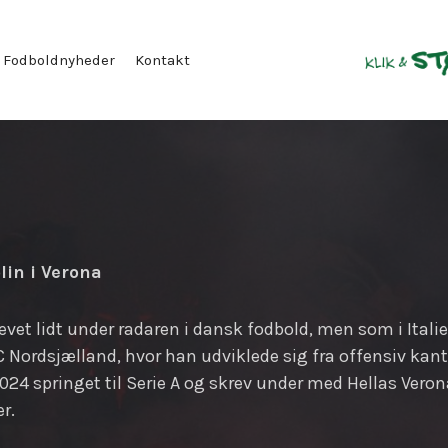
Fodboldnyheder
Kontakt
lin i Verona
evet lidt under radaren i dansk fodbold, men som i Italie
C Nordsjælland, hvor han udviklede sig fra offensiv kan
4 springet til Serie A og skrev under med Hellas Verona
r.