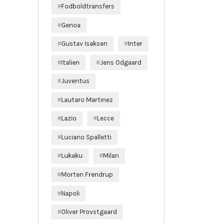
Fodboldtransfers
Genoa
Gustav Isaksen
Inter
Italien
Jens Odgaard
Juventus
Lautaro Martinez
Lazio
Lecce
Luciano Spalletti
Lukaku
Milan
Morten Frendrup
Napoli
Oliver Provstgaard