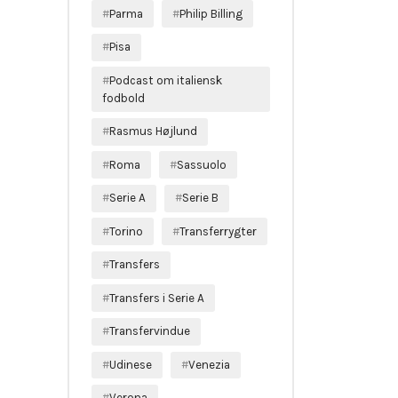
Parma
Philip Billing
Pisa
Podcast om italiensk
fodbold
Rasmus Højlund
Roma
Sassuolo
Serie A
Serie B
Torino
Transferrygter
Transfers
Transfers i Serie A
Transfervindue
Udinese
Venezia
Verona