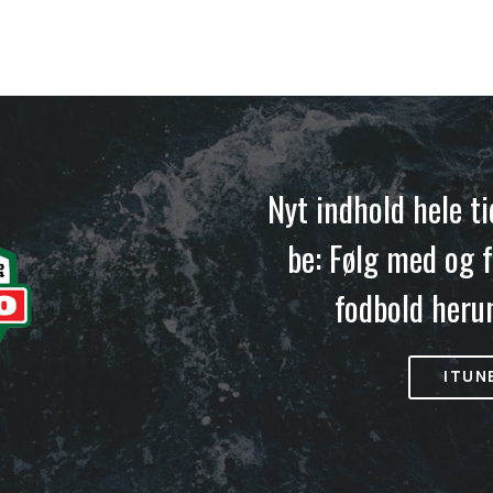
Nyt indhold hele t
be: Følg med og f
fodbold heru
ITUN