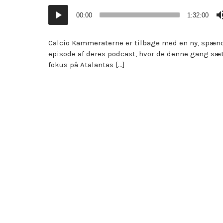
Lydafspiller
00:00
1:32:00
Calcio Kammeraterne er tilbage med en ny, spæn
episode af deres podcast, hvor de denne gang sæt
fokus på Atalantas […]