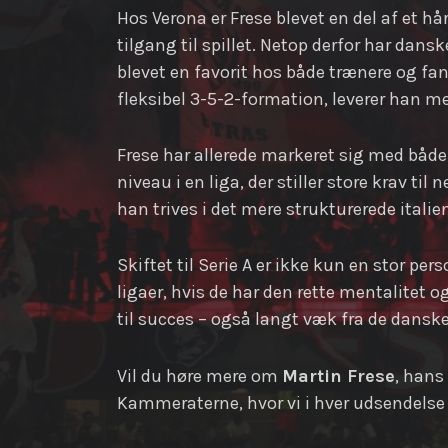
Hos Verona er Frese blevet en del af et 
tilgang til spillet. Netop derfor har dans
blevet en favorit hos både trænere og fa
fleksibel 3-5-2-formation, leverer han m
Frese har allerede markeret sig med både 
niveau i en liga, der stiller store krav til
han trives i det mere strukturerede italie
Skiftet til Serie A er ikke kun en stor p
ligaer, hvis de har den rette mentalitet o
til succes – også langt væk fra de dansk
Vil du høre mere om
Martin Frese
, hans
Kammeraterne, hvor vi i hver udsendelse v