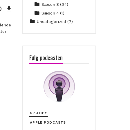
Sæson 3
(24)
Download
Episode
(217,9
Sæson 4
(1)
KB)
Uncategorized
(2)
dende
ter
Følg podcasten
SPOTIFY
APPLE PODCASTS