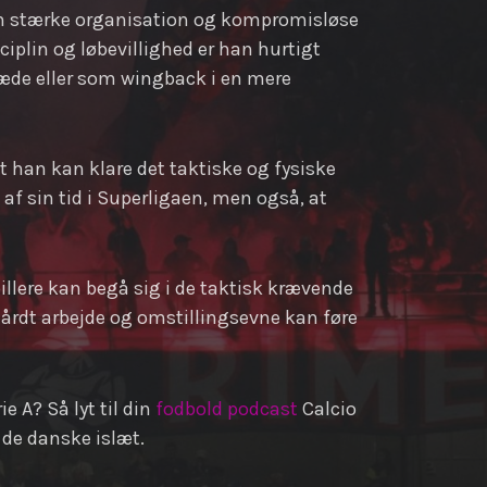
 sin stærke organisation og kompromisløse
sciplin og løbevillighed er han hurtigt
kæde eller som wingback i en mere
t han kan klare det taktiske og fysiske
rt af sin tid i Superligaen, men også, at
illere kan begå sig i de taktisk krævende
t hårdt arbejde og omstillingsevne kan føre
e A? Så lyt til din
fodbold podcast
Calcio
 de danske islæt.