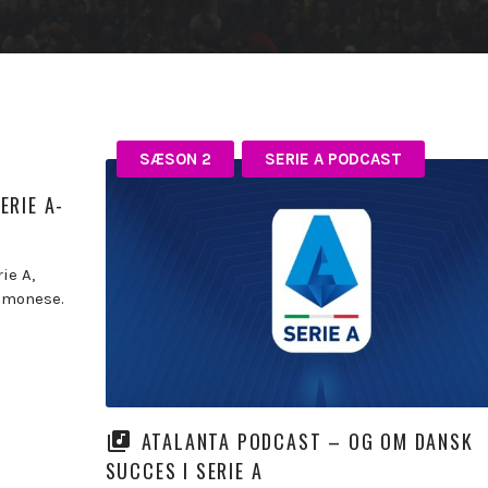
SÆSON 2
SERIE A PODCAST
ERIE A-
ie A,
remonese.
ATALANTA PODCAST – OG OM DANSK
SUCCES I SERIE A