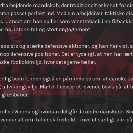
hårdtarbejdende mandskab, der traditionelt er kendt for
keren passet perfekt ind. Med sin arbejdsiver, taktiske di
ns. Uanset om han spiller som venstreback i en firback
ed høj intensitet og stort engagement.
assists og stærke defensive aktioner, og han har vist, a
 netop defensive positioner. Det er tydeligt, at han har læ
nske fodboldmiljø, hvor detaljerne tæller.
ersonlig bedrift, men også en påmindelse om, at danske sp
g udviklingsvilje. Martin Frese er et levende bevis på, a
e græsbaner.
 rolle i Verona og hvordan det går de andre danskere i Seri
ender alt om italiensk fodbold – med et særligt blik på