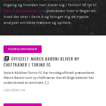
tilgang og hvordan han klarer sig i Torino? Så lyt til
Calcio Kammeraterne
– podcasten hvor vi følger alt,
hvad der sker i Serie A og bringer dig de nyeste
analyser om både trænere og spillere.
FODBOLDNYHEDER
OFFICIELT: MARCO BARONI BLIVER NY
CHEFTRÆNER I TORINO FC
Serie A-klubben Torino FC har torsdag officielt præsenteret
Marco Baroni som ny cheftræner. Den 61-årige italiener har
underskrevet en kontrakt, […]
LÆS MERE