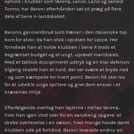
ophold i klubber som Verona, Lecce, Lazio og senest
Torino, har Baroni efterhånden sat sit præg på flere
dele af Serie A-landskabet.
Baronis gennembrud som træner i den italienske top
kom for alvor, da han stod i spidsen for Lecce. Her
formåede han at holde klubben i Serie A trods et
begrænset budget og et ungt, uprøvet mandskab.
Med et taktisk disciplineret udtryk og en klar defensiv
tilgang skabte han et hold, der var svære at bryde ned
– og som kæmpede for hvert point. Baroni fik stor ros
for at udvikle unge spillere og give dem ansvar i et
krævende miljø.
Efterfølgende overtog han tøjlerne i Hellas Verona,
hvor han igen stod over for en vanskelig opgave: at
skabe overlevelse i en sæson, hvor mange havde dømt
klubben ude på forhånd. Baroni leverede endnu en