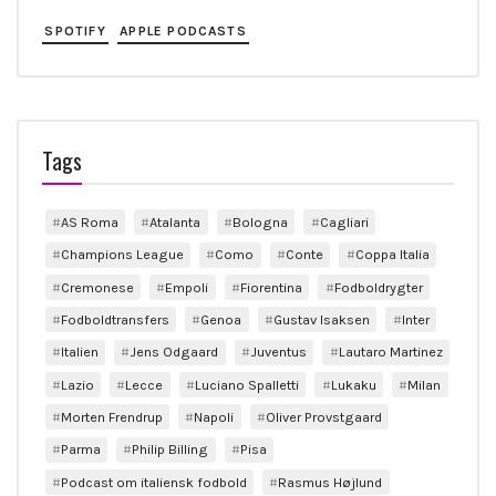
SPOTIFY
APPLE PODCASTS
Tags
AS Roma
Atalanta
Bologna
Cagliari
Champions League
Como
Conte
Coppa Italia
Cremonese
Empoli
Fiorentina
Fodboldrygter
Fodboldtransfers
Genoa
Gustav Isaksen
Inter
Italien
Jens Odgaard
Juventus
Lautaro Martinez
Lazio
Lecce
Luciano Spalletti
Lukaku
Milan
Morten Frendrup
Napoli
Oliver Provstgaard
Parma
Philip Billing
Pisa
Podcast om italiensk fodbold
Rasmus Højlund