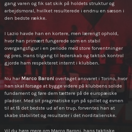
gang varen og fik sat skik på holdets struktur og
arbejdsmoral, hvilket resulterede i endnu en sæson i
den bedste række.
I Lazio havde han en kortere, men lærerigt ophold,
hvor han primært fungerede som en stabil
overgangsfigur i en periode med store forventninger
og pres. Hans tilgang til lederskab og taktisk kontrol
gjorde ham respekteret internt i klubben.
Nu har
Marco Baroni
overtaget ansvaret i Torino, hvor
han skal forsøge at bygge videre på klubbens solide
fundament og føre dem tættere på de europæiske
pladser. Med sit pragmatiske syn på spillet og evnen
til at få det bedste ud af en trup, forventes han at
skabe stabilitet og resultater i det norditalienske.
Vil du høre mere om Marco Baroni, hans taktiske