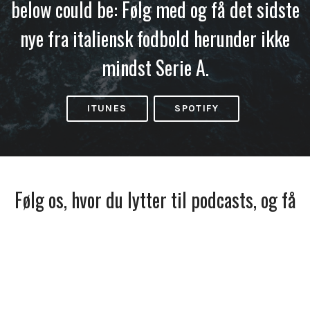
below could be: Følg med og få det sidste
nye fra italiensk fodbold herunder ikke
mindst Serie A.
ITUNES
SPOTIFY
Følg os, hvor du lytter til podcasts, og få
besked, når vi udkommer.
Facebook
Spotify
Apple
Podcasts
© 2026
fodboldpodcasts.dk
. All Rights Reserved.