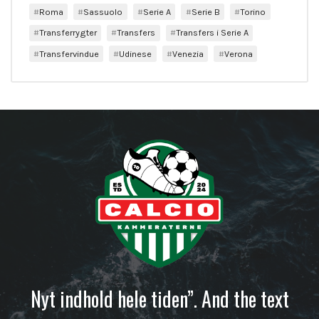
Roma
Sassuolo
Serie A
Serie B
Torino
Transferrygter
Transfers
Transfers i Serie A
Transfervindue
Udinese
Venezia
Verona
Nyt indhold hele tiden”. And the text