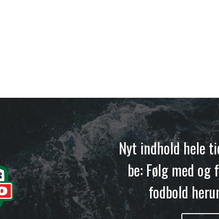
Nyt indhold hele t
be: Følg med og f
fodbold heru