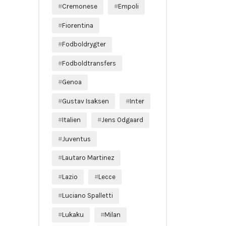
Cremonese
Empoli
Fiorentina
Fodboldrygter
Fodboldtransfers
Genoa
Gustav Isaksen
Inter
Italien
Jens Odgaard
Juventus
Lautaro Martinez
Lazio
Lecce
Luciano Spalletti
Lukaku
Milan