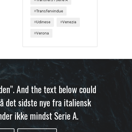
Transfervindue
Udinese
Venezia
Verona
iden”. And the text below could
å det sidste nye fra italiensk
nder ikke mindst Serie A.