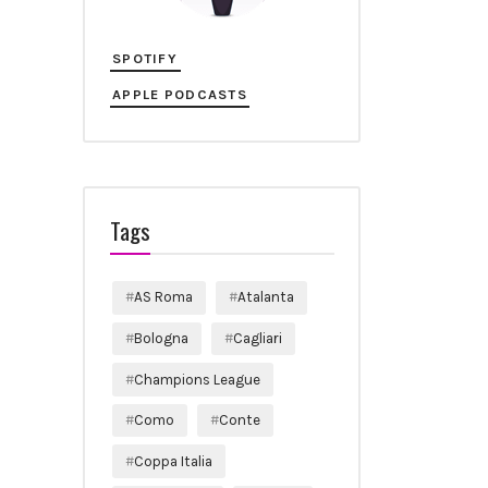
SPOTIFY
APPLE PODCASTS
Tags
AS Roma
Atalanta
Bologna
Cagliari
Champions League
Como
Conte
Coppa Italia