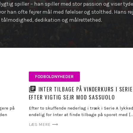
ygtig spiller – han spiller med stor passion og viser tyd
vor han ofte fejrer mål med følelser og stolthed. Hans r
om tålmodighed, dedikation og målrettethed.
FODBOLDNYHEDER
INTER TILBAGE PÅ VINDERKURS I SERIE
EFTER VIGTIG SEJR MOD SASSUOLO
gere på
Efter to skuffende nederlag i træk i Serie A lykke
 den
endelig for Inter at finde tilbage på sporet med […
LÆS MERE