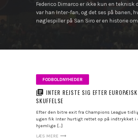
Federico Dimarco er ikke kun en teknisk d
var han Inter-fan, og det ses på banen, h
nøglespiller på San Siro er en historie 
FODBOLDNYHEDER
INTER REJSTE SIG EFTER EUROPÆISK
SKUFFELSE
Efter den bitre exit fra Champions League tidli
ugen fik Inter hurtigt rettet op på indtrykket i
hjemlige […]
LÆS MERE