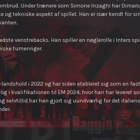
gennembrud. Under trænere som Simone Inzaghi har Dimarc
e og tekniske aspekt af spillet. Han er især kendt for si
kanten.
ste venstrebacks. Han spiller en nøglerolle i Inters spi
iske turneringer.
A-landshold i 2022 og har siden etableret sig som en fas
i kvalifikationen til EM 2024, hvor han har leveret so
selvtillid har han gjort sig uundværlig for det italiensk
nder.