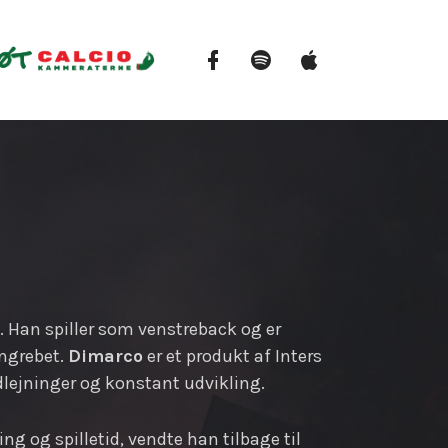
Facebook
Spotify
Apple
Podcasts
o. Han spiller som venstreback og er
angrebet.
Dimarco
er et produkt af Inters
jninger og konstant udvikling.
ng og spilletid, vendte han tilbage til