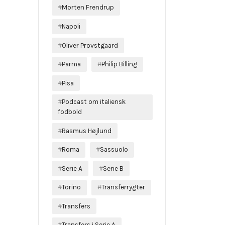
Morten Frendrup
Napoli
Oliver Provstgaard
Parma
Philip Billing
Pisa
Podcast om italiensk
fodbold
Rasmus Højlund
Roma
Sassuolo
Serie A
Serie B
Torino
Transferrygter
Transfers
Transfers i Serie A