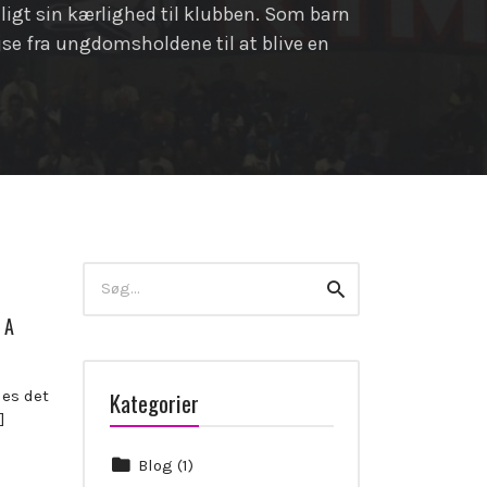
eligt sin kærlighed til klubben. Som barn
ejse fra ungdomsholdene til at blive en
Search
Search
for:
 A
des det
Kategorier
]
Blog
(1)