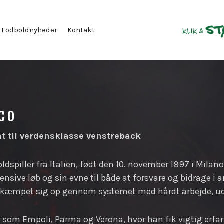
Fodboldnyheder
Kontakt
co
t til verdensklasse venstreback
ldspiller fra Italien, født den 10. november 1997 i Milan
ensive løb og sin evne til både at forsvare og bidrage i 
mpet sig op gennem systemet med hårdt arbejde, udle
r som Empoli, Parma og Verona, hvor han fik vigtig erfari