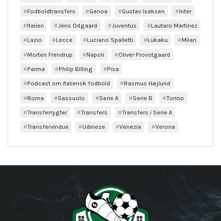
Fodboldtransfers
Genoa
Gustav Isaksen
Inter
Italien
Jens Odgaard
Juventus
Lautaro Martinez
Lazio
Lecce
Luciano Spalletti
Lukaku
Milan
Morten Frendrup
Napoli
Oliver Provstgaard
Parma
Philip Billing
Pisa
Podcast om italiensk fodbold
Rasmus Højlund
Roma
Sassuolo
Serie A
Serie B
Torino
Transferrygter
Transfers
Transfers i Serie A
Transfervindue
Udinese
Venezia
Verona