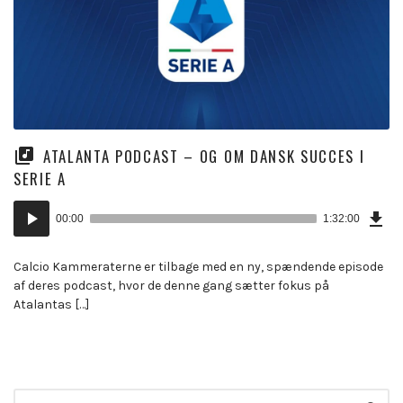
ATALANTA PODCAST – OG OM DANSK SUCCES I
SERIE A
Dow
Lydafspiller
Epi
00:00
1:32:00
(21
KB)
Calcio Kammeraterne er tilbage med en ny, spændende episode
af deres podcast, hvor de denne gang sætter fokus på
Atalantas […]
Search