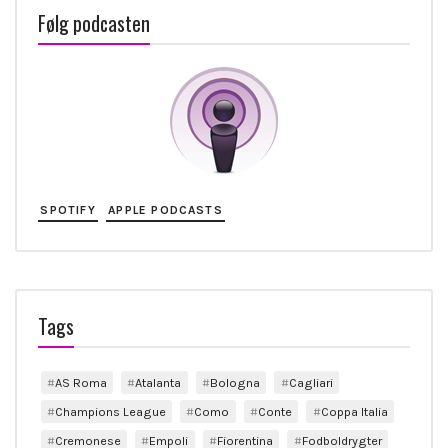
Følg podcasten
SPOTIFY
APPLE PODCASTS
Tags
AS Roma
Atalanta
Bologna
Cagliari
Champions League
Como
Conte
Coppa Italia
Cremonese
Empoli
Fiorentina
Fodboldrygter