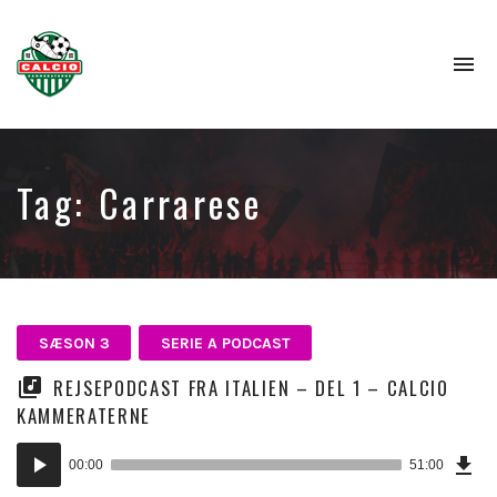
To
na
Tag:
Carrarese
SÆSON 3
SERIE A PODCAST
REJSEPODCAST FRA ITALIEN – DEL 1 – CALCIO
KAMMERATERNE
Dow
Lydafspiller
Epi
00:00
51:00
(11
KB)