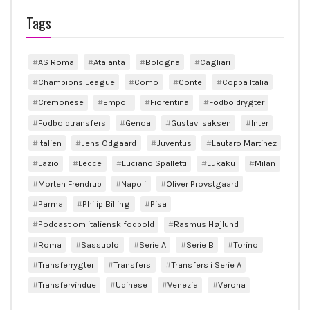
Tags
AS Roma
Atalanta
Bologna
Cagliari
Champions League
Como
Conte
Coppa Italia
Cremonese
Empoli
Fiorentina
Fodboldrygter
Fodboldtransfers
Genoa
Gustav Isaksen
Inter
Italien
Jens Odgaard
Juventus
Lautaro Martinez
Lazio
Lecce
Luciano Spalletti
Lukaku
Milan
Morten Frendrup
Napoli
Oliver Provstgaard
Parma
Philip Billing
Pisa
Podcast om italiensk fodbold
Rasmus Højlund
Roma
Sassuolo
Serie A
Serie B
Torino
Transferrygter
Transfers
Transfers i Serie A
Transfervindue
Udinese
Venezia
Verona